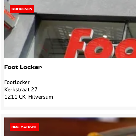
a
SCHOENEN
Foot Locker
Footlocker
F
Kerkstraat 27
o
1211 CK
Hilversum
o
t
L
o
c
RESTAURANT
k