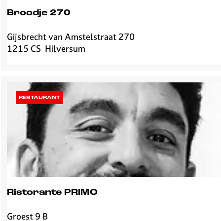
r
Broodje 270
s
u
Gijsbrecht van Amstelstraat 270
B
m
1215 CS
Hilversum
r
o
o
d
j
RESTAURANT
e
2
7
0
Ristorante PRIMO
Groest 9 B
R