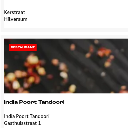
m
Kerstraat
K
Hilversum
e
r
k
s
t
RESTAURANT
r
a
a
t
India Poort Tandoori
India Poort Tandoori
I
Gasthuisstraat 1
n