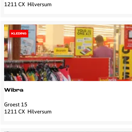
1211 CX
Hilversum
i
s
t
o
r
KLEDING
a
n
t
e
P
R
I
M
Wibra
O
Groest 15
W
1211 CX
Hilversum
i
b
r