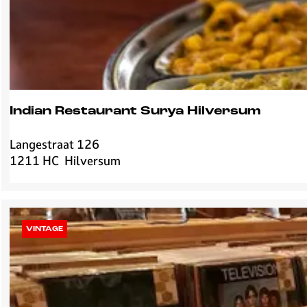
e
r
Indian Restaurant Surya Hilversum
Langestraat 126
I
1211 HC
Hilversum
n
d
i
a
n
VINTAGE
R
e
s
t