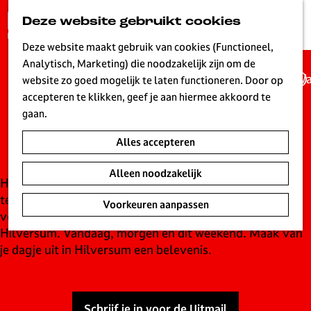
G
Deze website gebruikt cookies
K
Z
a
MENU
a
o
n
Deze website maakt gebruik van cookies (Functioneel,
a
e
a
Analytisch, Marketing) die noodzakelijk zijn om de
r
k
Wa
a
website zo goed mogelijk te laten functioneren. Door op
t
e
UITagenda
r
accepteren te klikken, geef je aan hiermee akkoord te
n
d
gaan.
Hilversum
e
Alles accepteren
h
o
Alleen noodzakelijk
m
Hilversum is live! Een bruisende stad waar elke dag wat
e
te beleven is. Ontdek de leukste concerten,
Voorkeuren aanpassen
p
voorstellingen, evenementen en tentoonstellingen in
a
Hilversum. Vandaag, morgen en dit weekend. Maak van
g
je dagje uit in Hilversum een belevenis.
e
L
i
Schrijf je in voor de Uitmail