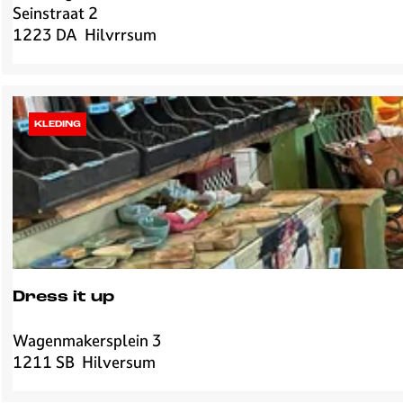
Seinstraat 2
h
1223 DA
Hilvrrsum
r
i
s
t
e
KLEDING
l
i
j
k
S
p
i
r
Dress it up
i
t
Wagenmakersplein 3
D
u
1211 SB
Hilversum
r
e
e
e