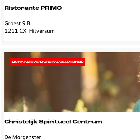
Ristorante PRIMO
Groest 9 B
R
1211 CX
Hilversum
i
s
t
o
r
LICHAAMSVERZORGING/GEZONDHEID
a
n
t
e
P
R
I
M
Christelijk Spiritueel Centrum
O
De Morgenster
C