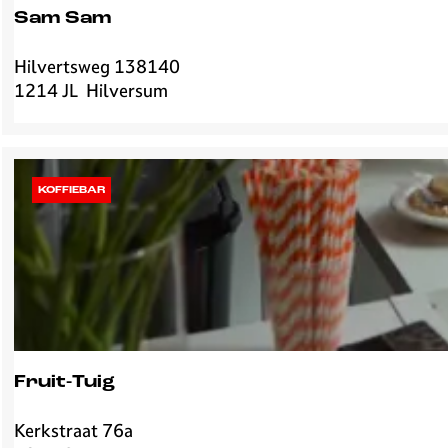
z
Sam Sam
a
Hilvertsweg 138140
S
1214 JL
Hilversum
a
m
S
a
m
KOFFIEBAR
Fruit-Tuig
Kerkstraat 76a
F