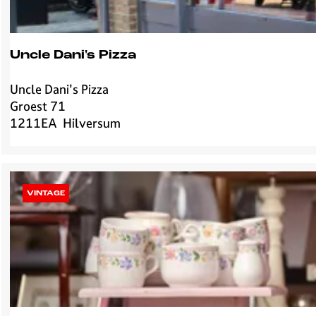
Uncle Dani's Pizza
Uncle Dani's Pizza
U
Groest 71
n
1211EA
Hilversum
c
l
e
D
a
VINTAGE
n
i
'
s
P
i
z