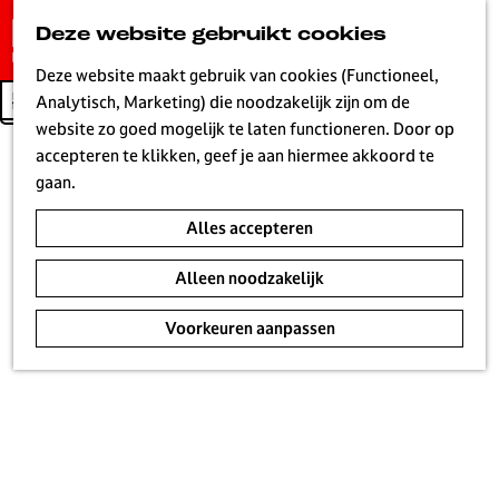
G
Deze website gebruikt cookies
K
Z
a
MENU
Leaflet
|
Powered by Esri | Esri, HERE, Garmin, USGS, Intermap, INCREMENT P, NRCAN, Esri Japan,
a
o
n
Deze website maakt gebruik van cookies (Functioneel,
METI, Esri China (Hong Kong), NOSTRA, © OpenStreetMap contributors, and the GIS User Community
a
e
Filter
a
Geen resultaten gevonden
Analytisch, Marketing) die noodzakelijk zijn om de
+
r
k
a
website zo goed mogelijk te laten functioneren. Door op
t
e
−
r
accepteren te klikken, geef je aan hiermee akkoord te
n
d
gaan.
e
Alles accepteren
h
o
Alleen noodzakelijk
m
e
Voorkeuren aanpassen
p
a
g
e
L
i