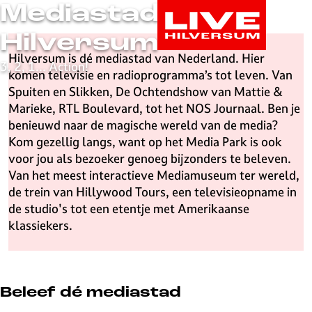
Mediastad
G
a
Hilversum
n
Hilversum is dé mediastad van Nederland. Hier
a
3, 2, 1... Action!
komen televisie en radioprogramma’s tot leven. Van
a
Spuiten en Slikken, De Ochtendshow van Mattie &
r
Marieke, RTL Boulevard, tot het NOS Journaal. Ben je
d
benieuwd naar de magische wereld van de media?
e
Kom gezellig langs, want op het Media Park is ook
h
voor jou als bezoeker genoeg bijzonders te beleven.
o
Van het meest interactieve Mediamuseum ter wereld,
m
de trein van Hillywood Tours, een televisieopname in
e
de studio's tot een etentje met Amerikaanse
p
klassiekers.
a
g
e
L
Beleef dé mediastad
i