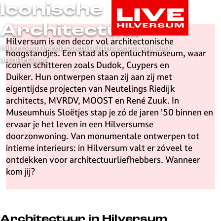
Iconische
G
a
Architectuur
n
Hilversum is een decor vol architectonische
a
Hilversum is een openluchtmuseum vol van
hoogstandjes. Een stad als openluchtmuseum, waar
a
architectuur.
iconen schitteren zoals Dudok, Cuypers en
r
Duiker. Hun ontwerpen staan zij aan zij met
d
eigentijdse projecten van Neutelings Riedijk
e
architects, MVRDV, MOOST en René Zuuk. In
h
Museumhuis Sloëtjes stap je zó de jaren ’50 binnen en
o
ervaar je het leven in een Hilversumse
m
doorzonwoning. Van monumentale ontwerpen tot
e
intieme interieurs: in Hilversum valt er zóveel te
p
ontdekken voor architectuurliefhebbers. Wanneer
a
kom jij?
g
e
L
i
Architectuur in Hilversum