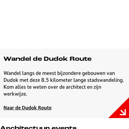
e
r
D
u
d
o
k
?
Wandel de Dudok Route
Wandel langs de meest bijzondere gebouwen van
Dudok met deze 8.5 kilometer lange stadswandeling.
Kom alles te weten over de architect en zijn
werkwijze.
Naar de Dudok Route
Architectuur events