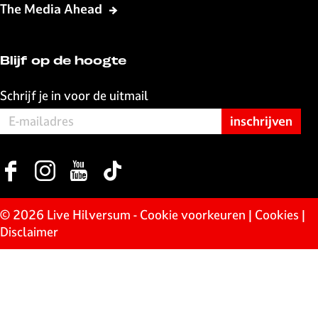
The Media Ahead
Blijf op de hoogte
Schrijf je in voor de uitmail
F
I
Y
T
a
n
o
i
c
s
u
k
© 2026 Live Hilversum -
Cookie voorkeuren
|
Cookies
|
e
t
T
T
Disclaimer
b
a
u
o
o
g
b
k
o
r
e
L
k
a
L
i
L
m
i
v