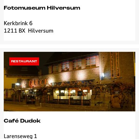
r
Fotomuseum Hilversum
k
Kerkbrink 6
F
1211 BX
Hilversum
o
t
o
m
u
RESTAURANT
s
e
u
m
H
i
l
v
Café Dudok
e
r
Larenseweg 1
C