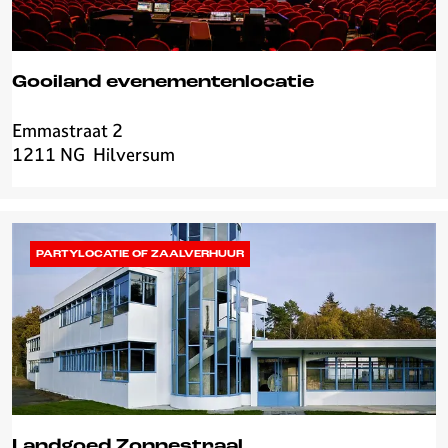
U
T
Gooiland evenementenlocatie
Emmastraat 2
G
1211 NG
Hilversum
o
o
i
l
a
PARTYLOCATIE OF ZAALVERHUUR
n
d
e
v
e
n
e
m
Landgoed Zonnestraal