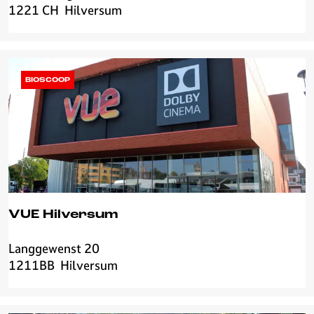
s
1221 CH
Hilversum
a
u
f
m
é
D
u
BIOSCOOP
d
o
k
VUE Hilversum
Langgewenst 20
V
1211BB
Hilversum
U
E
H