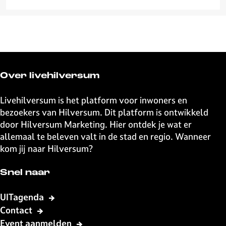
a
n
l
t
b
e
r
g
Over livehilversum
e
n
Livehilversum is het platform voor inwoners en
bezoekers van Hilversum. Dit platform is ontwikkeld
door Hilversum Marketing. Hier ontdek je wat er
allemaal te beleven valt in de stad en regio. Wanneer
kom jij naar Hilversum?
Snel naar
UITagenda
Contact
Event aanmelden