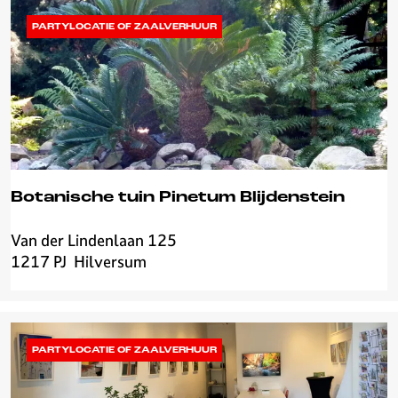
i
l
PARTYLOCATIE OF ZAALVERHUUR
v
e
r
s
u
m
Botanische tuin Pinetum Blijdenstein
Van der Lindenlaan 125
B
1217 PJ
Hilversum
o
t
a
n
i
PARTYLOCATIE OF ZAALVERHUUR
s
c