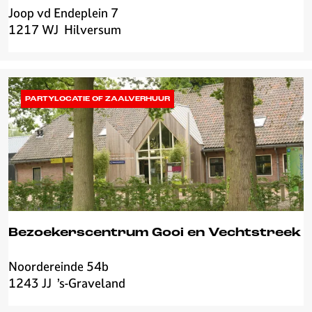
r
Joop vd Endeplein 7
S
s
1217 WJ
Hilversum
t
u
u
m
d
i
o
PARTYLOCATIE OF ZAALVERHUUR
2
1
Bezoekerscentrum Gooi en Vechtstreek
Noordereinde 54b
B
1243 JJ
’s-Graveland
e
z