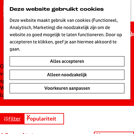
G
Deze website gebruikt cookies
K
Z
a
MENU
a
o
n
Deze website maakt gebruik van cookies (Functioneel,
a
e
a
Analytisch, Marketing) die noodzakelijk zijn om de
r
k
Wa
a
website zo goed mogelijk te laten functioneren. Door op
t
e
Locatieverhuur
r
accepteren te klikken, geef je aan hiermee akkoord te
n
d
gaan.
e
Alles accepteren
h
Op zoek naar een locatie voor je familiefeest, jubileum
o
van je vereniging, bruiloft, of ga je vergaderen met je
Alleen noodzakelijk
m
sportcomissie? Het kan allemaal bij ons in Hilversum!
e
Wij hebben de mooiste, gezelligste en verrassendste
Voorkeuren aanpassen
p
locaties voor je verzameld.
a
g
e
S
W
Filter
L
o
a
i
r
t