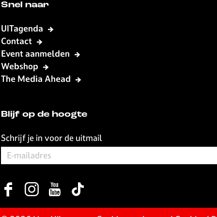
Snel naar
UITagenda
Contact
Event aanmelden
Webshop
The Media Ahead
Blijf op de hoogte
Schrijf je in voor de uitmail
F
I
Y
T
a
n
o
i