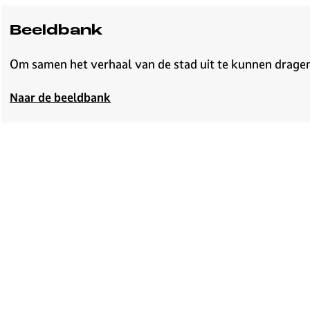
v
e
Beeldbank
H
i
Om samen het verhaal van de stad uit te kunnen dragen, 
l
v
Naar de beeldbank
e
r
s
u
m