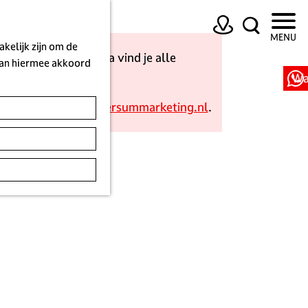
K
Z
MENU
a
o
kelijk zijn om de
ngen. Op deze pagina vind je alle
a
e
 aan hiermee akkoord
.
r
k
Wa
t
e
ons op via
info@hilversummarketing.nl
.
n