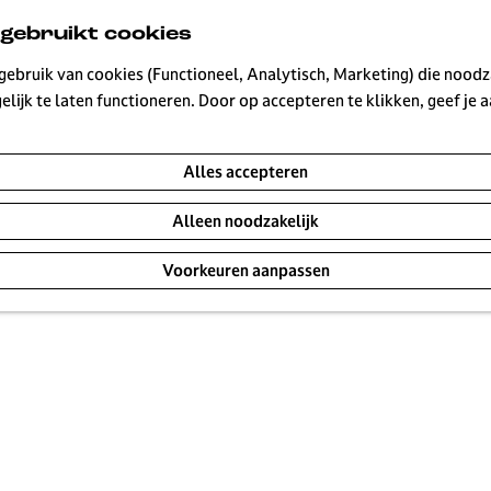
 gebruikt cookies
ebruik van cookies (Functioneel, Analytisch, Marketing) die noodza
an creatieve makers! Hilversum bruist en zit vol verrassi
lijk te laten functioneren. Door op accepteren te klikken, geef je
dmateriaal, informatie over Hilversum en contactgegevens
ussen, of heb je een andere vraag? Neem dan contact met 
Alles accepteren
Alleen noodzakelijk
Voorkeuren aanpassen