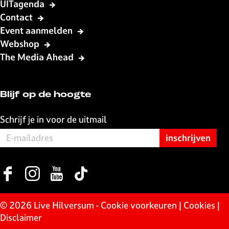
UITagenda
Contact
Event aanmelden
Webshop
The Media Ahead
Blijf op de hoogte
Schrijf je in voor de uitmail
F
I
Y
T
a
n
o
i
c
s
u
k
© 2026 Live Hilversum -
Cookie voorkeuren
|
Cookies
|
e
t
T
T
Disclaimer
b
a
u
o