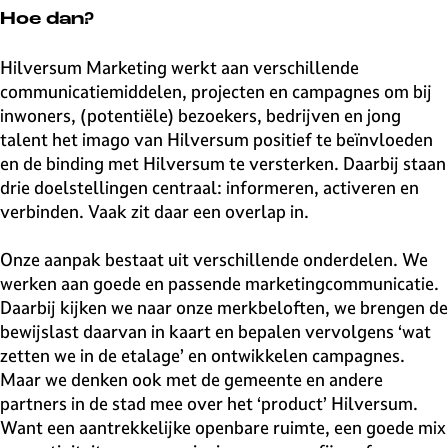
v
Hoe dan?
e
H
Hilversum Marketing werkt aan verschillende
i
communicatiemiddelen, projecten en campagnes om bij
l
inwoners, (potentiële) bezoekers, bedrijven en jong
v
talent het imago van Hilversum positief te beïnvloeden
e
en de binding met Hilversum te versterken. Daarbij staan
r
drie doelstellingen centraal: informeren, activeren en
s
verbinden. Vaak zit daar een overlap in.
u
m
Onze aanpak bestaat uit verschillende onderdelen. We
werken aan goede en passende marketingcommunicatie.
Daarbij kijken we naar onze merkbeloften, we brengen de
bewijslast daarvan in kaart en bepalen vervolgens ‘wat
zetten we in de etalage’ en ontwikkelen campagnes.
Maar we denken ook met de gemeente en andere
partners in de stad mee over het ‘product’ Hilversum.
Want een aantrekkelijke openbare ruimte, een goede mix