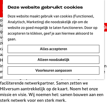
Wij zijn Hilversum
G
Deze website gebruikt cookies
K
Z
a
MENU
Marketing
Hilversum is één van de meest direct herkenbare
a
o
n
Deze website maakt gebruik van cookies (Functioneel,
plaatsnamen van Nederland. Een unieke plek, die als
a
e
a
Analytisch, Marketing) die noodzakelijk zijn om de
Hilversum aantrekkelijk op de kaart zetten voor
Mediastad, en stad van architectuur en natuur sterke
r
k
Wa
a
website zo goed mogelijk te laten functioneren. Door op
inwoners, bezoekers en ondernemers, samen met
gevoelens en herinneringen oproept. Een stad die iets
t
e
r
accepteren te klikken, geef je aan hiermee akkoord te
stadspartners; dat is ons doel. Lees hier hoe we
voor je betekent. Hilversum als sterk merk op de kaart
n
d
gaan.
daaraan werken.
zetten. Dat is waar wij aan werken. Met gerichte
e
campagnes en activiteiten brengen wij de stad onder de
Alles accepteren
h
aandacht. Wij zorgen ervoor dat al het moois dat
o
Hilversum te bieden heeft nog beter zichtbaar is. Voor
Alleen noodzakelijk
m
inwoners, bezoekers en ondernemers. Dit doen we samen
e
Voorkeuren aanpassen
met stadspartners. Wij organiseren, we verbinden en we
p
maken mogelijk. Als onafhankelijke, datagedreven,
a
faciliterende netwerkpartner. Samen zetten we
g
Hilversum aantrekkelijk op de kaart. Noem het onze
e
missie en visie. Wij noemen het: samen bouwen aan een
L
sterk netwerk voor een sterk merk.
i