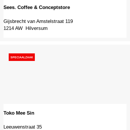
Sees. Coffee & Conceptstore
Gijsbrecht van Amstelstraat 119
S
1214 AW
Hilversum
e
e
s
.
C
SPECIAALZAAK
o
f
f
e
e
&
C
o
Toko Mee Sin
n
c
Leeuwenstraat 35
T