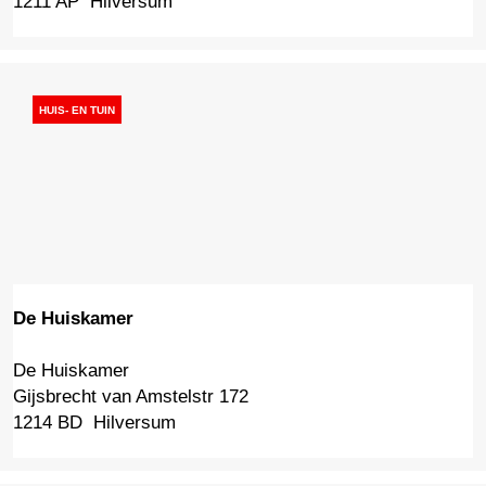
r
a
m
i
HUIS- EN TUIN
s
u
De Huiskamer
De Huiskamer
D
Gijsbrecht van Amstelstr 172
e
1214 BD
Hilversum
H
u
i