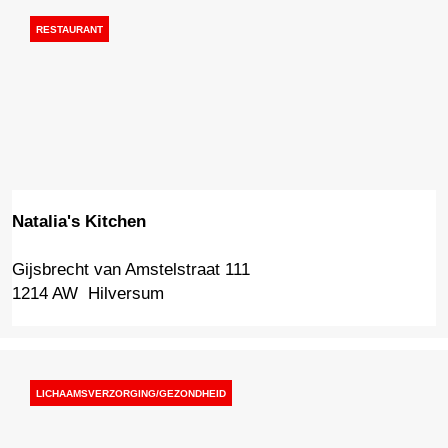
i
RESTAURANT
a
Natalia's Kitchen
Gijsbrecht van Amstelstraat 111
N
1214 AW
Hilversum
a
t
a
l
i
LICHAAMSVERZORGING/GEZONDHEID
a
'