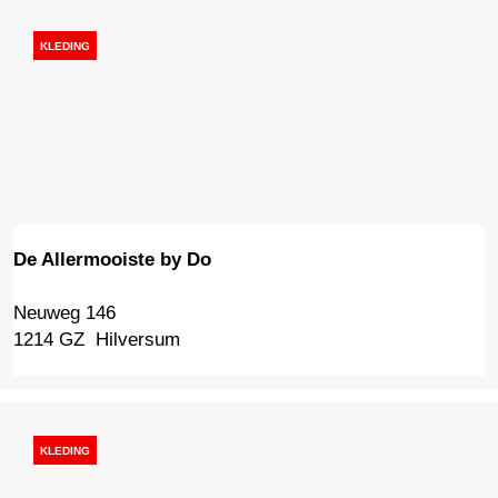
s
k
KLEDING
a
m
e
r
De Allermooiste by Do
Neuweg 146
D
1214 GZ
Hilversum
e
A
l
l
e
KLEDING
r
m