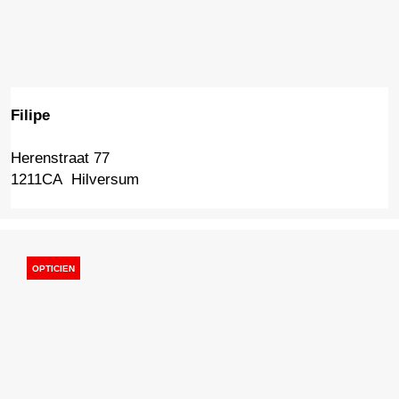
s
t
y
l
i
Filipe
n
g
Herenstraat 77
F
1211CA
Hilversum
i
l
i
p
e
OPTICIEN