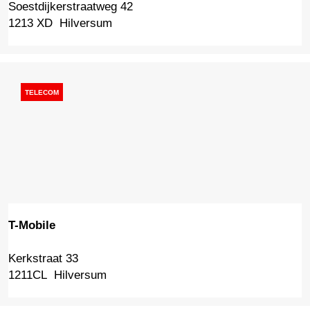
Soestdijkerstraatweg 42
E
1213 XD
Hilversum
e
t
c
a
f
TELECOM
é
N
i
e
u
w
S
t
T-Mobile
a
t
Kerkstraat 33
T
e
1211CL
Hilversum
-
w
M
a
o