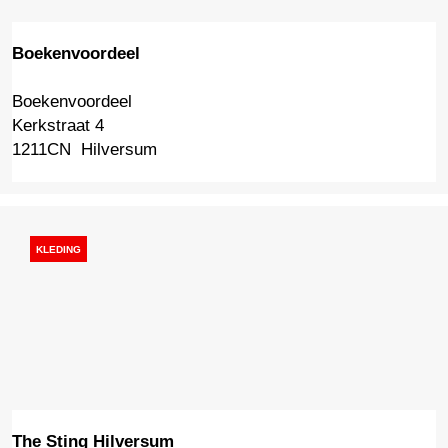
Boekenvoordeel
Boekenvoordeel
B
Kerkstraat 4
o
1211CN
Hilversum
e
k
e
n
v
KLEDING
o
o
r
d
e
e
l
The Sting Hilversum