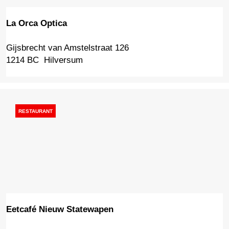
La Orca Optica
Gijsbrecht van Amstelstraat 126
L
1214 BC
Hilversum
a
O
r
c
a
RESTAURANT
O
p
t
i
c
a
Eetcafé Nieuw Statewapen