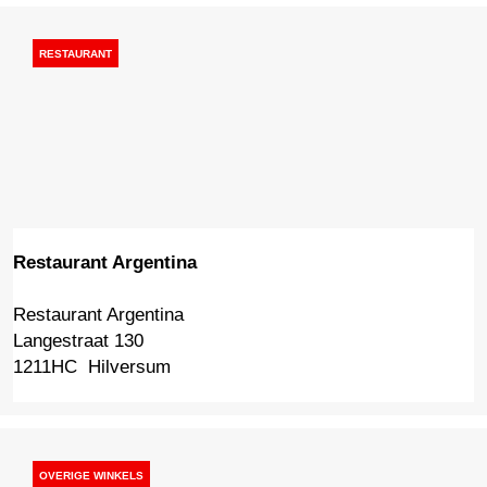
p
b
e
i
RESTAURANT
n
l
e
Restaurant Argentina
Restaurant Argentina
R
Langestraat 130
e
1211HC
Hilversum
s
t
a
u
r
OVERIGE WINKELS