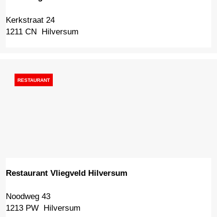
Kerkstraat 24
T
1211 CN
Hilversum
h
e
S
t
i
RESTAURANT
n
g
H
i
l
v
e
r
Restaurant Vliegveld Hilversum
s
u
Noodweg 43
R
m
1213 PW
Hilversum
e
s