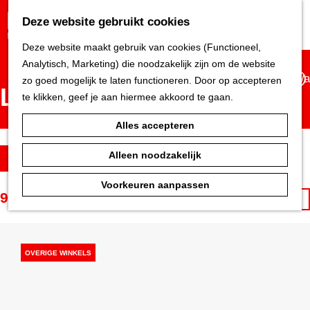
G
Deze website gebruikt cookies
K
Z
a
MENU
a
o
n
Deze website maakt gebruik van cookies (Functioneel,
a
e
a
Analytisch, Marketing) die noodzakelijk zijn om de
Locaties
r
k
Wa
a
website zo goed mogelijk te laten functioneren. Door op
t
e
r
accepteren te klikken, geef je aan hiermee akkoord te
n
d
gaan.
e
S
W
Filter
Alles accepteren
h
o
a
o
r
t
Alleen noodzakelijk
97 t/m 120 van 300
S
m
t
z
resultaten
o
e
e
o
Voorkeuren aanpassen
r
p
e
e
t
a
r
k
e
g
o
j
OVERIGE WINKELS
e
e
p
e
r
L
:
o
i