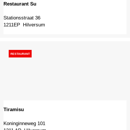
e
Restaurant Su
Stationsstraat 36
R
1211EP
Hilversum
e
s
t
a
u
RESTAURANT
r
a
n
t
S
u
Tiramisu
Koninginneweg 101
T
1211 AP
Hilversum
i