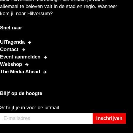
r
n
n
n
n
i
n
n
n
n
n
l
allemaal te beleven valt in de stad en regio. Wanneer
i
a
a
a
a
n
a
a
a
a
a
g
kom jij naar Hilversum?
g
a
e
e
n
Snel naar
p
d
a
e
UITagenda
g
p
Contact
i
a
Event aanmelden
n
g
Webshop
a
i
The Media Ahead
n
a
Blijf op de hoogte
Schrijf je in voor de uitmail