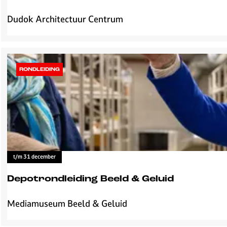
Dudok Architectuur Centrum
D
u
d
o
k
RONDLEIDING
à
P
a
r
i
s
t/m 31 december
Depotrondleiding Beeld & Geluid
Mediamuseum Beeld & Geluid
D
e