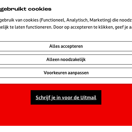
 gebruikt cookies
ebruik van cookies (Functioneel, Analytisch, Marketing) die noodza
lijk te laten functioneren. Door op accepteren te klikken, geef je
UITagenda Hilversu
Alles accepteren
Alleen noodzakelijk
r elke dag wat te beleven is. Ontdek de leukste concerten
morgen en dit weekend. Maak van je dagje uit in Hilversu
Voorkeuren aanpassen
Schrijf je in voor de Uitmail