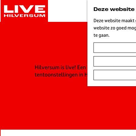
G
Deze website
a
n
Deze website maakt g
a
website zo goed moge
a
te gaan.
r
d
e
h
Hilversum is live! Een bruisende stad waa
o
tentoonstellingen in Hilversum. Vandaag, 
m
e
p
a
g
e
L
i