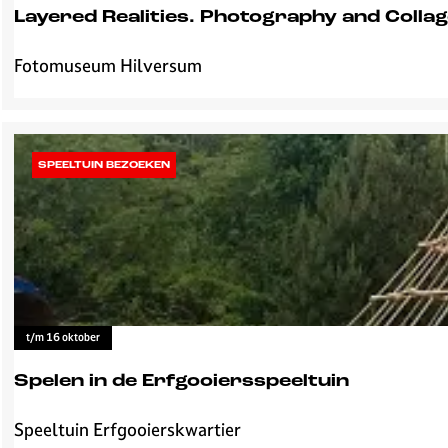
l
Layered Realities. Photography and Colla
z
o
Fotomuseum Hilversum
L
m
a
e
y
r
e
r
SPEELTUIN BEZOEKEN
e
d
R
e
a
l
i
t/m 16 oktober
t
i
Spelen in de Erfgooiersspeeltuin
e
s
Speeltuin Erfgooierskwartier
S