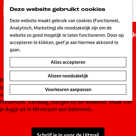
G
Deze website gebruikt cookies
K
Z
a
MENU
a
o
n
Deze website maakt gebruik van cookies (Functioneel,
a
e
a
Analytisch, Marketing) die noodzakelijk zijn om de
r
k
Wa
a
website zo goed mogelijk te laten functioneren. Door op
t
e
UITagenda
r
accepteren te klikken, geef je aan hiermee akkoord te
n
d
gaan.
Hilversum
e
Alles accepteren
h
o
Alleen noodzakelijk
m
Hilversum is live! Een bruisende stad waar elke dag wat
e
te beleven is. Ontdek de leukste concerten,
Voorkeuren aanpassen
p
voorstellingen, evenementen en tentoonstellingen in
a
Hilversum. Vandaag, morgen en dit weekend. Maak van
g
je dagje uit in Hilversum een belevenis.
e
L
i
Schrijf je in voor de Uitmail