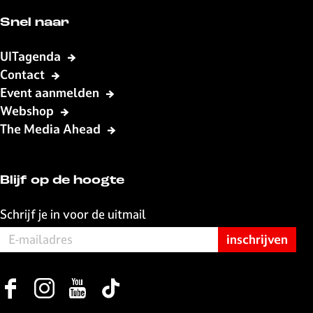
g
a
e
e
n
Snel naar
p
d
a
e
UITagenda
g
p
Contact
i
a
Event aanmelden
n
g
Webshop
a
i
The Media Ahead
n
a
Blijf op de hoogte
Schrijf je in voor de uitmail
F
I
Y
T
a
n
o
i