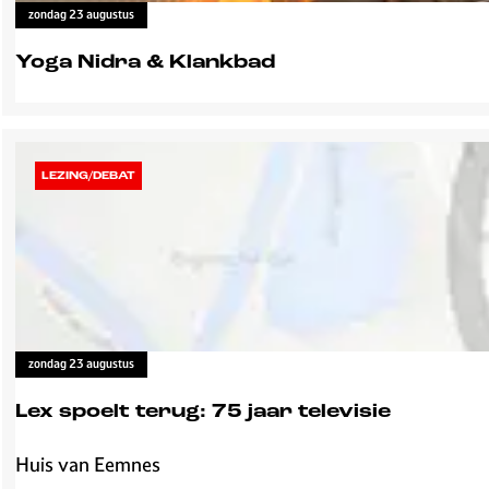
e
zondag 23 augustus
Yoga Nidra & Klankbad
Y
o
g
LEZING/DEBAT
a
N
i
d
r
a
&
zondag 23 augustus
K
l
Lex spoelt terug: 75 jaar televisie
a
n
Huis van Eemnes
L
k