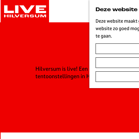
G
Deze website
a
n
Deze website maakt g
a
website zo goed moge
a
te gaan.
r
d
e
h
Hilversum is live! Een bruisende stad waa
o
tentoonstellingen in Hilversum. Vandaag, 
m
e
p
a
g
e
L
i