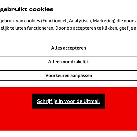
 gebruikt cookies
ebruik van cookies (Functioneel, Analytisch, Marketing) die noodza
lijk te laten functioneren. Door op accepteren te klikken, geef je
UITagenda Hilversu
Alles accepteren
Alleen noodzakelijk
r elke dag wat te beleven is. Ontdek de leukste concerten
morgen en dit weekend. Maak van je dagje uit in Hilversu
Voorkeuren aanpassen
Schrijf je in voor de Uitmail