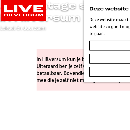
10x vintage shoppe
G
Deze website
a
in Hilversum
n
Deze website maakt g
a
website zo goed moge
Lokaal én duurzaam
a
te gaan.
r
d
e
In Hilversum kun je bij steeds meer fijne
h
Uiteraard ben je zelfs voor een tweedeha
o
betaalbaar. Bovendien scoor je unieke ite
m
mee die je zelf niet meer gebruikt. Bij 
e
p
a
g
e
L
i