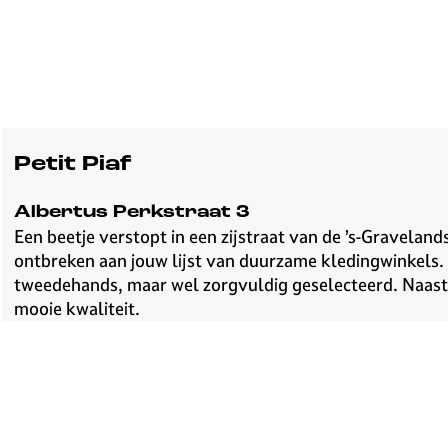
v
e
H
i
l
v
e
Petit Piaf
r
s
Albertus Perkstraat 3
u
Een beetje verstopt in een zijstraat van de ’s-Gravelan
m
ontbreken aan jouw lijst van duurzame kledingwinkels. 
tweedehands, maar wel zorgvuldig geselecteerd. Naast k
mooie kwaliteit.