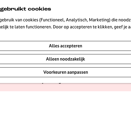
n
 gebruikt cookies
ebruik van cookies (Functioneel, Analytisch, Marketing) die noodza
|
|
|
lijk te laten functioneren. Door op accepteren te klikken, geef je
Alles accepteren
 adresjes vintage shoppen. Niet alleen kleding en tassen,
Alleen noodzakelijk
nds LP in Hilversum aan het juiste adres. Waarom je vint
Voorkeuren aanpassen
ms en geef je bestaande items een nieuw leven. Dus als je
deze 10 adressen kun je heel goed tweedehands winkelen in