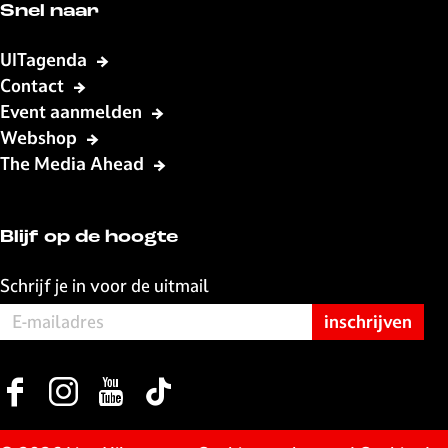
Snel naar
UITagenda
Contact
Event aanmelden
Webshop
The Media Ahead
Blijf op de hoogte
Schrijf je in voor de uitmail
F
I
Y
T
a
n
o
i