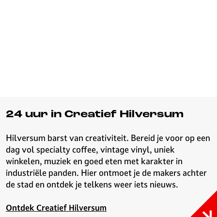
v
e
H
i
l
v
e
r
s
u
24 uur in Creatief Hilversum
m
Hilversum barst van creativiteit. Bereid je voor op een
dag vol specialty coffee, vintage vinyl, uniek
winkelen, muziek en goed eten met karakter in
industriële panden. Hier ontmoet je de makers achter
de stad en ontdek je telkens weer iets nieuws.
Ontdek Creatief Hilversum