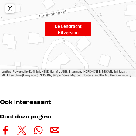
n
n
r
d
d
a
r
r
c
a
a
h
De Eendracht
c
c
t
Hilversum
h
h
H
t
t
i
H
H
l
i
i
v
l
l
e
v
v
r
Leaflet
|
Powered by Esri | Esri, HERE, Garmin, USGS, Intermap, INCREMENT P, NRCAN, Esri Japan,
METI, Esri China (Hong Kong), NOSTRA, © OpenStreetMap contributors, and the GIS User Community
e
e
s
r
r
u
s
s
m
u
u
Ook interessant
m
m
Deel deze pagina
D
D
D
D