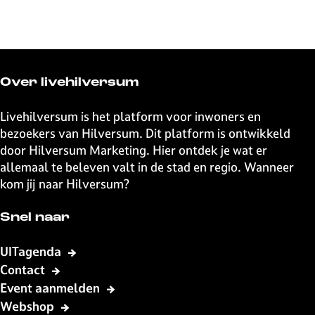
e
e
e
e
e
e
e
e
l
l
l
l
d
d
d
d
e
e
e
e
Over livehilversum
z
z
z
z
e
e
e
e
Livehilversum is het platform voor inwoners en
p
p
p
p
bezoekers van Hilversum. Dit platform is ontwikkeld
a
a
a
a
door Hilversum Marketing. Hier ontdek je wat er
g
g
g
g
allemaal te beleven valt in de stad en regio. Wanneer
i
i
i
i
kom jij naar Hilversum?
n
n
n
n
a
a
a
a
Snel naar
o
o
o
o
p
p
p
p
UITagenda
F
X
W
e
Contact
a
h
-
Event aanmelden
c
a
m
Webshop
e
t
a