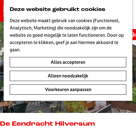
G
Deze website gebruikt cookies
K
Z
a
MENU
a
o
n
Deze website maakt gebruik van cookies (Functioneel,
a
e
a
Analytisch, Marketing) die noodzakelijk zijn om de
r
k
Wa
a
website zo goed mogelijk te laten functioneren. Door op
t
e
r
accepteren te klikken, geef je aan hiermee akkoord te
n
d
gaan.
e
Alles accepteren
h
o
Alleen noodzakelijk
m
e
Voorkeuren aanpassen
p
a
g
e
L
De Eendracht Hilversum
i