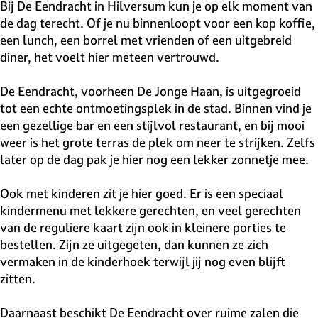
v
Bij De Eendracht in Hilversum kun je op elk moment van
e
de dag terecht. Of je nu binnenloopt voor een kop koffie,
H
een lunch, een borrel met vrienden of een uitgebreid
i
diner, het voelt hier meteen vertrouwd.
l
v
De Eendracht, voorheen De Jonge Haan, is uitgegroeid
e
tot een echte ontmoetingsplek in de stad. Binnen vind je
r
een gezellige bar en een stijlvol restaurant, en bij mooi
s
weer is het grote terras de plek om neer te strijken. Zelfs
u
later op de dag pak je hier nog een lekker zonnetje mee.
m
Ook met kinderen zit je hier goed. Er is een speciaal
kindermenu met lekkere gerechten, en veel gerechten
van de reguliere kaart zijn ook in kleinere porties te
bestellen. Zijn ze uitgegeten, dan kunnen ze zich
vermaken in de kinderhoek terwijl jij nog even blijft
zitten.
Daarnaast beschikt De Eendracht over ruime zalen die