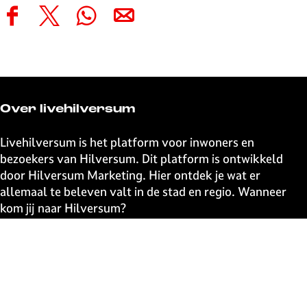
D
D
D
D
e
e
e
e
e
e
e
e
l
l
l
l
d
d
d
d
e
e
e
e
Over livehilversum
z
z
z
z
e
e
e
e
Livehilversum is het platform voor inwoners en
p
p
p
p
bezoekers van Hilversum. Dit platform is ontwikkeld
a
a
a
a
door Hilversum Marketing. Hier ontdek je wat er
g
g
g
g
allemaal te beleven valt in de stad en regio. Wanneer
i
i
i
i
kom jij naar Hilversum?
n
n
n
n
a
a
a
a
Snel naar
o
o
o
o
p
p
p
p
UITagenda
F
X
W
e
Contact
a
h
-