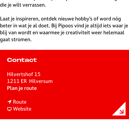
die je wilt verrassen.
Laat je inspireren, ontdek nieuwe hobby’s of word nóg
beter in wat je al doet. Bij Pipoos vind je altijd iets waar je
blij van wordt en waarmee je creativiteit weer helemaal
gaat stromen.
Contact
Hilvertshof 15
1211 ER
Hilversum
n
Plan je route
a
n
a
Route
a
v
r
Website
a
a
P
r
n
i