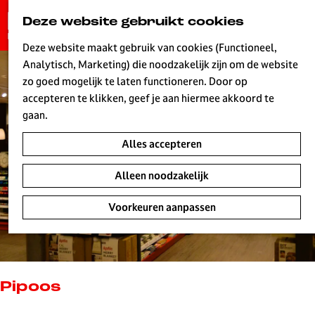
G
Deze website gebruikt cookies
K
Z
a
MENU
a
o
n
Deze website maakt gebruik van cookies (Functioneel,
a
e
a
Analytisch, Marketing) die noodzakelijk zijn om de website
r
k
W
a
zo goed mogelijk te laten functioneren. Door op
t
e
r
accepteren te klikken, geef je aan hiermee akkoord te
n
d
gaan.
e
Alles accepteren
h
o
Alleen noodzakelijk
m
e
Voorkeuren aanpassen
p
a
g
e
L
Pipoos
i