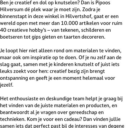
v
Ben je creatief en dol op knutselen? Dan is Pipoos
e
Hilversum dé plek waar je moet zijn. Zodra je
H
binnenstapt in deze winkel in Hilvertshof, gaat er een
i
wereld open met meer dan 10.000 artikelen voor ruim
l
40 creatieve hobby’s – van tekenen, schilderen en
v
boetseren tot gips gieten en taarten decoreren.
e
r
Je loopt hier niet alleen rond om materialen te vinden,
s
maar ook om inspiratie op te doen. Of je nu zelf aan de
u
slag gaat, samen met je kinderen knutselt of juist iets
m
leuks zoekt voor hen: creatief bezig zijn brengt
ontspanning en geeft je een moment helemaal voor
jezelf.
Het enthousiaste en deskundige team helpt je graag bij
het vinden van de juiste materialen en producten, en
beantwoordt al je vragen over gereedschap en
technieken. Kom je voor een cadeau? Dan vinden jullie
samen iets dat perfect past bij de interesses van degene