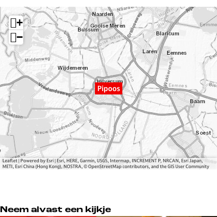
P
P
p
i
i
o
+
p
p
o
o
o
s
−
o
o
s
s
Pipoos
Leaflet
|
Powered by Esri | Esri, HERE, Garmin, USGS, Intermap, INCREMENT P, NRCAN, Esri Japan,
METI, Esri China (Hong Kong), NOSTRA, © OpenStreetMap contributors, and the GIS User Community
Neem alvast een kijkje