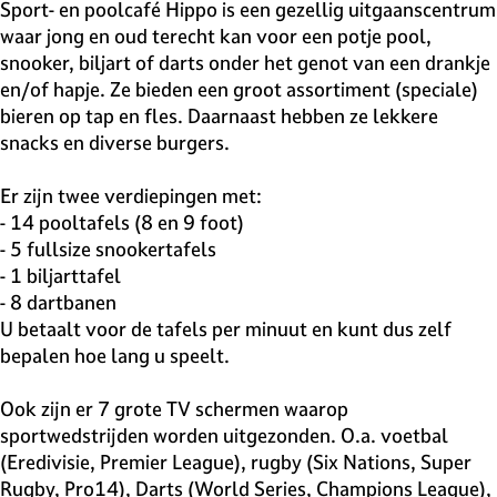
v
Sport- en poolcafé Hippo is een gezellig uitgaanscentrum
e
waar jong en oud terecht kan voor een potje pool,
H
snooker, biljart of darts onder het genot van een drankje
i
en/of hapje. Ze bieden een groot assortiment (speciale)
l
bieren op tap en fles. Daarnaast hebben ze lekkere
v
snacks en diverse burgers.
e
r
Er zijn twee verdiepingen met:
s
- 14 pooltafels (8 en 9 foot)
u
- 5 fullsize snookertafels
m
- 1 biljarttafel
- 8 dartbanen
U betaalt voor de tafels per minuut en kunt dus zelf
bepalen hoe lang u speelt.
Ook zijn er 7 grote TV schermen waarop
sportwedstrijden worden uitgezonden. O.a. voetbal
(Eredivisie, Premier League), rugby (Six Nations, Super
Rugby, Pro14), Darts (World Series, Champions League),