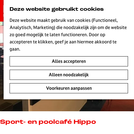
G
Deze website gebruikt cookies
K
Z
a
MENU
a
o
n
Deze website maakt gebruik van cookies (Functioneel,
a
e
a
Analytisch, Marketing) die noodzakelijk zijn om de website
r
k
W
a
zo goed mogelijk te laten functioneren. Door op
t
e
r
accepteren te klikken, geef je aan hiermee akkoord te
n
d
gaan.
e
Alles accepteren
h
o
Alleen noodzakelijk
m
e
Voorkeuren aanpassen
p
a
g
e
L
Sport- en poolcafé Hippo
i