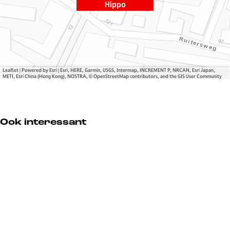
o
c
Hippo
l
a
c
f
a
é
f
H
é
i
Leaflet
|
Powered by Esri | Esri, HERE, Garmin, USGS, Intermap, INCREMENT P, NRCAN, Esri Japan,
H
p
METI, Esri China (Hong Kong), NOSTRA, © OpenStreetMap contributors, and the GIS User Community
i
p
p
o
p
Ook interessant
o