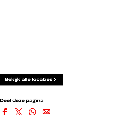
Bekijk alle locaties
Deel deze pagina
D
D
D
D