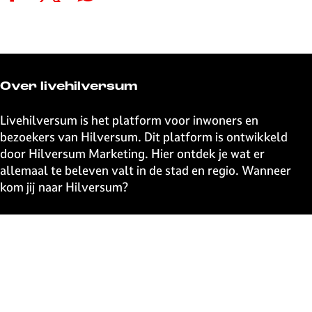
e
e
e
e
e
e
e
e
l
l
l
l
d
d
d
d
e
e
e
e
Over livehilversum
z
z
z
z
e
e
e
e
Livehilversum is het platform voor inwoners en
p
p
p
p
bezoekers van Hilversum. Dit platform is ontwikkeld
a
a
a
a
door Hilversum Marketing. Hier ontdek je wat er
g
g
g
g
allemaal te beleven valt in de stad en regio. Wanneer
i
i
i
i
kom jij naar Hilversum?
n
n
n
n
a
a
a
a
Snel naar
o
o
o
o
p
p
p
p
UITagenda
F
X
W
e
Contact
a
h
-
Event aanmelden
c
a
m
Webshop