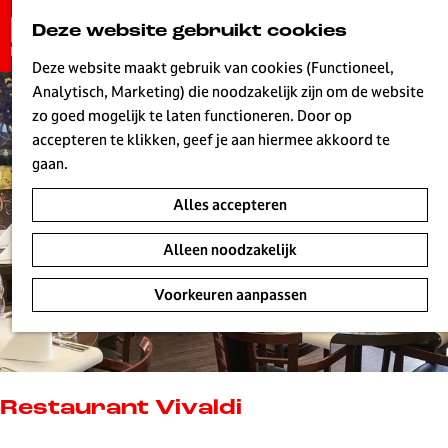
G
Deze website gebruikt cookies
K
Z
a
MENU
a
o
n
Deze website maakt gebruik van cookies (Functioneel,
a
e
a
Analytisch, Marketing) die noodzakelijk zijn om de website
r
k
W
a
zo goed mogelijk te laten functioneren. Door op
t
e
r
accepteren te klikken, geef je aan hiermee akkoord te
n
d
gaan.
e
Alles accepteren
h
o
Alleen noodzakelijk
m
e
Voorkeuren aanpassen
p
a
g
e
L
Restaurant Vivaldi
i