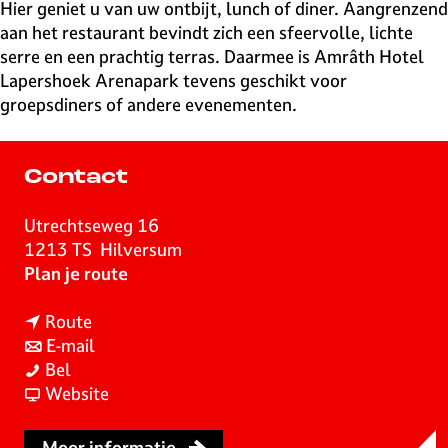
v
Hier geniet u van uw ontbijt, lunch of diner. Aangrenzend
e
aan het restaurant bevindt zich een sfeervolle, lichte
H
serre en een prachtig terras. Daarmee is Amrâth Hotel
i
Lapershoek Arenapark tevens geschikt voor
l
groepsdiners of andere evenementen.
v
e
r
Contact
s
u
Utrechtseweg 16
m
1213 TS
Hilversum
n
Plan je route
a
n
a
Route
a
n
r
E-mail
R
a
a
R
Bel
e
r
a
v
e
Website
s
R
r
a
s
t
e
R
n
t
Meer informatie