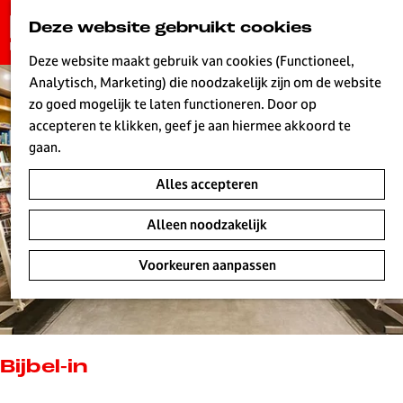
G
Deze website gebruikt cookies
K
Z
a
MENU
a
o
n
Deze website maakt gebruik van cookies (Functioneel,
a
e
a
Analytisch, Marketing) die noodzakelijk zijn om de website
r
k
W
a
zo goed mogelijk te laten functioneren. Door op
t
e
r
accepteren te klikken, geef je aan hiermee akkoord te
n
d
gaan.
e
Alles accepteren
h
o
Alleen noodzakelijk
m
e
Voorkeuren aanpassen
p
a
g
e
L
Bijbel-in
i