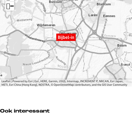
b
b
l
−
e
e
-
l
l
i
-
-
n
i
i
Bijbel-in
n
n
Leaflet
|
Powered by Esri | Esri, HERE, Garmin, USGS, Intermap, INCREMENT P, NRCAN, Esri Japan,
METI, Esri China (Hong Kong), NOSTRA, © OpenStreetMap contributors, and the GIS User Community
Ook interessant