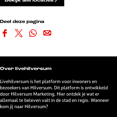
Bekijk alle locaties
Deel deze pagina
D
D
D
D
e
e
e
e
e
e
e
e
l
l
l
l
d
d
d
d
e
e
e
e
Over livehilversum
z
z
z
z
e
e
e
e
Livehilversum is het platform voor inwoners en
p
p
p
p
bezoekers van Hilversum. Dit platform is ontwikkeld
a
a
a
a
door Hilversum Marketing. Hier ontdek je wat er
g
g
g
g
allemaal te beleven valt in de stad en regio. Wanneer
i
i
i
i
kom jij naar Hilversum?
n
n
n
n