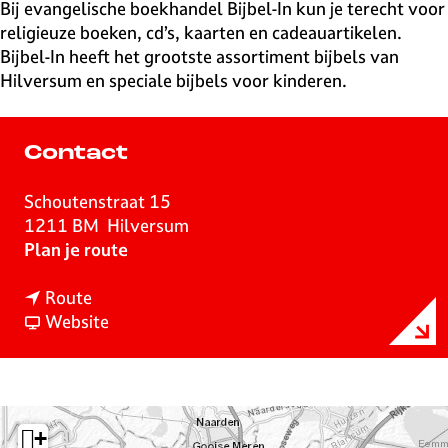
v
Bij evangelische boekhandel Bijbel-In kun je terecht voor
e
religieuze boeken, cd’s, kaarten en cadeauartikelen.
H
Bijbel-In heeft het grootste assortiment bijbels van
i
Hilversum en speciale bijbels voor kinderen.
l
v
e
Contact
r
s
Schoutenstraat 15
u
1211 BM
Hilversum
m
n
Plan je route
a
n
a
Route
a
v
r
Website
a
a
B
r
n
i
B
B
j
i
i
b
+
j
j
e