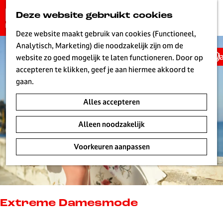
G
Deze website gebruikt cookies
K
Z
a
MENU
a
o
n
Deze website maakt gebruik van cookies (Functioneel,
a
e
a
Analytisch, Marketing) die noodzakelijk zijn om de
r
k
Wa
a
website zo goed mogelijk te laten functioneren. Door op
t
e
r
accepteren te klikken, geef je aan hiermee akkoord te
n
d
gaan.
e
Alles accepteren
h
o
Alleen noodzakelijk
m
e
Voorkeuren aanpassen
p
a
g
e
L
Extreme Damesmode
i