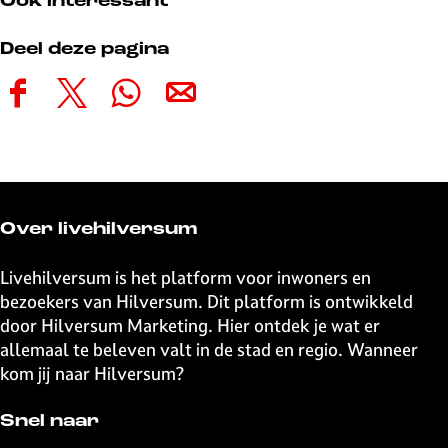
Ook interessant
Deel deze pagina
D
D
D
D
e
e
e
e
e
e
e
e
l
l
l
l
d
d
d
d
e
e
e
e
Over livehilversum
z
z
z
z
e
e
e
e
Livehilversum is het platform voor inwoners en
p
p
p
p
bezoekers van Hilversum. Dit platform is ontwikkeld
a
a
a
a
door Hilversum Marketing. Hier ontdek je wat er
g
g
g
g
allemaal te beleven valt in de stad en regio. Wanneer
i
i
i
i
kom jij naar Hilversum?
n
n
n
n
a
a
a
a
Snel naar
o
o
o
o