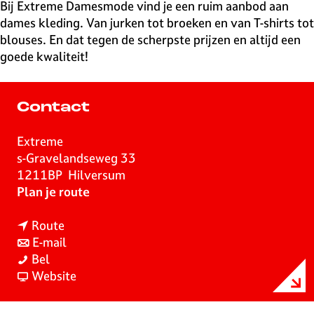
v
Bij Extreme Damesmode vind je een ruim aanbod aan
e
dames kleding. Van jurken tot broeken en van T-shirts tot
H
blouses. En dat tegen de scherpste prijzen en altijd een
i
goede kwaliteit!
l
v
e
Contact
r
s
Extreme
u
s-Gravelandseweg 33
m
1211BP
Hilversum
n
Plan je route
a
n
a
Route
a
n
r
E-mail
E
a
a
E
Bel
x
r
a
v
x
Website
t
E
r
a
t
r
x
E
n
r