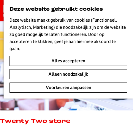
G
Deze website gebruikt cookies
K
Z
a
MENU
a
o
n
Deze website maakt gebruik van cookies (Functioneel,
a
e
a
Analytisch, Marketing) die noodzakelijk zijn om de website
r
k
W
a
zo goed mogelijk te laten functioneren. Door op
t
e
r
accepteren te klikken, geef je aan hiermee akkoord te
n
d
gaan.
e
Alles accepteren
h
o
Alleen noodzakelijk
m
e
Voorkeuren aanpassen
p
a
g
e
L
Twenty Two store
i