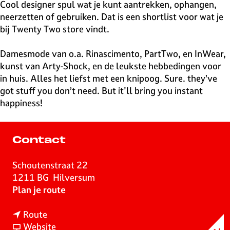
v
Cool designer spul wat je kunt aantrekken, ophangen,
e
neerzetten of gebruiken. Dat is een shortlist voor wat je
H
bij Twenty Two store vindt.
i
l
Damesmode van o.a. Rinascimento, PartTwo, en InWear,
v
kunst van Arty-Shock, en de leukste hebbedingen voor
e
in huis. Alles het liefst met een knipoog. Sure. they’ve
r
got stuff you don’t need. But it'll bring you instant
s
happiness!
u
m
Contact
Schoutenstraat 22
1211 BG
Hilversum
n
Plan je route
a
n
a
Route
a
v
r
Website