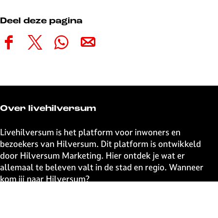
Deel deze pagina
D
D
D
D
e
e
e
e
e
e
e
e
l
l
l
l
d
d
d
d
e
e
e
e
Over livehilversum
z
z
z
z
e
e
e
e
Livehilversum is het platform voor inwoners en
p
p
p
p
bezoekers van Hilversum. Dit platform is ontwikkeld
a
a
a
a
door Hilversum Marketing. Hier ontdek je wat er
g
g
g
g
allemaal te beleven valt in de stad en regio. Wanneer
i
i
i
i
kom jij naar Hilversum?
n
n
n
n
a
a
a
a
Snel naar
o
o
o
o