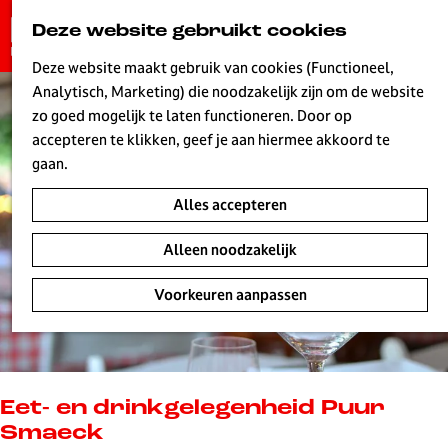
G
Deze website gebruikt cookies
K
Z
a
MENU
a
o
n
Deze website maakt gebruik van cookies (Functioneel,
a
e
a
Analytisch, Marketing) die noodzakelijk zijn om de website
r
k
W
a
zo goed mogelijk te laten functioneren. Door op
t
e
r
accepteren te klikken, geef je aan hiermee akkoord te
n
d
gaan.
e
Alles accepteren
h
o
Alleen noodzakelijk
m
e
Voorkeuren aanpassen
p
a
g
e
L
Eet- en drinkgelegenheid Puur
i
Smaeck