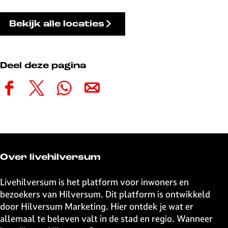
Bekijk alle locaties
Deel deze pagina
D
D
D
D
e
e
e
e
e
e
e
e
l
l
l
l
d
d
d
d
e
e
e
e
Over livehilversum
z
z
z
z
e
e
e
e
Livehilversum is het platform voor inwoners en
p
p
p
p
bezoekers van Hilversum. Dit platform is ontwikkeld
a
a
a
a
door Hilversum Marketing. Hier ontdek je wat er
g
g
g
g
allemaal te beleven valt in de stad en regio. Wanneer
i
i
i
i