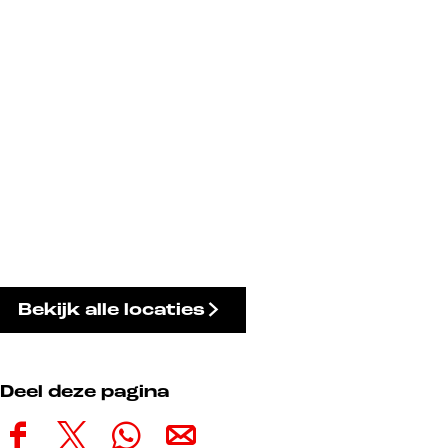
Bekijk alle locaties
Deel deze pagina
D
D
D
D