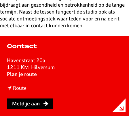
bijdraagt aan gezondheid en betrokkenheid op de lange
termijn. Naast de lessen fungeert de studio ook als
sociale ontmoetingsplek waar leden voor en na de rit
met elkaar in contact kunnen komen.
Contact
Havenstraat 20a
1211 KM
Hilversum
n
Plan je route
a
n
a
Route
a
r
a
T
Meld je aan
r
h
T
e
h
C