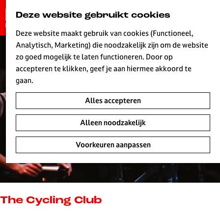
G
Deze website gebruikt cookies
K
Z
a
MENU
a
o
n
Deze website maakt gebruik van cookies (Functioneel,
a
e
a
Analytisch, Marketing) die noodzakelijk zijn om de website
r
k
W
a
zo goed mogelijk te laten functioneren. Door op
t
e
r
accepteren te klikken, geef je aan hiermee akkoord te
n
d
gaan.
e
Alles accepteren
h
o
Alleen noodzakelijk
m
e
Voorkeuren aanpassen
p
a
g
e
L
The Cycling Club
i