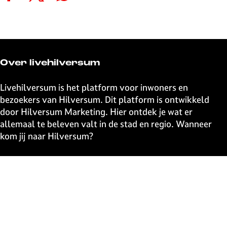
e
e
e
e
e
e
e
e
l
l
l
l
d
d
d
d
e
e
e
e
Over livehilversum
z
z
z
z
e
e
e
e
Livehilversum is het platform voor inwoners en
p
p
p
p
bezoekers van Hilversum. Dit platform is ontwikkeld
a
a
a
a
door Hilversum Marketing. Hier ontdek je wat er
g
g
g
g
allemaal te beleven valt in de stad en regio. Wanneer
i
i
i
i
kom jij naar Hilversum?
n
n
n
n
a
a
a
a
Snel naar
o
o
o
o
p
p
p
p
UITagenda
F
X
W
e
Contact
a
h
-
Event aanmelden
c
a
m
Webshop