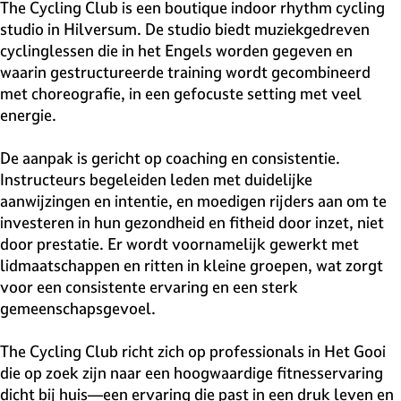
v
The Cycling Club is een boutique indoor rhythm cycling
e
studio in Hilversum. De studio biedt muziekgedreven
H
cyclinglessen die in het Engels worden gegeven en
i
waarin gestructureerde training wordt gecombineerd
l
met choreografie, in een gefocuste setting met veel
v
energie.
e
r
De aanpak is gericht op coaching en consistentie.
s
Instructeurs begeleiden leden met duidelijke
u
aanwijzingen en intentie, en moedigen rijders aan om te
m
investeren in hun gezondheid en fitheid door inzet, niet
door prestatie. Er wordt voornamelijk gewerkt met
lidmaatschappen en ritten in kleine groepen, wat zorgt
voor een consistente ervaring en een sterk
gemeenschapsgevoel.
The Cycling Club richt zich op professionals in Het Gooi
die op zoek zijn naar een hoogwaardige fitnesservaring
dicht bij huis—een ervaring die past in een druk leven en