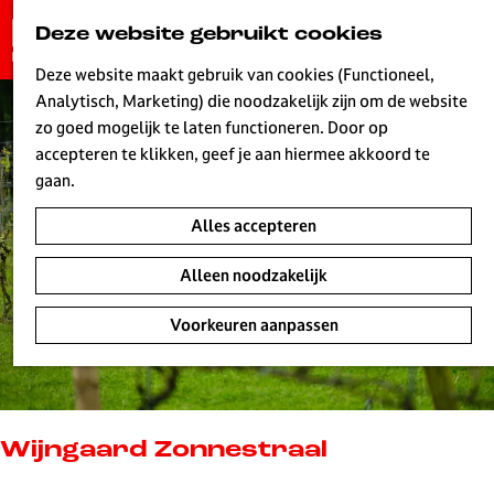
G
Deze website gebruikt cookies
K
Z
a
MENU
a
o
n
Deze website maakt gebruik van cookies (Functioneel,
a
e
a
Analytisch, Marketing) die noodzakelijk zijn om de website
r
k
W
a
zo goed mogelijk te laten functioneren. Door op
t
e
r
accepteren te klikken, geef je aan hiermee akkoord te
n
d
gaan.
e
Alles accepteren
h
o
Alleen noodzakelijk
m
e
Voorkeuren aanpassen
p
a
g
e
L
Wijngaard Zonnestraal
i