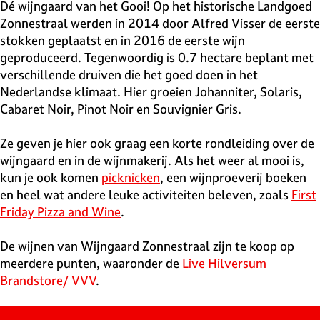
v
Dé wijngaard van het Gooi! Op het historische Landgoed
e
Zonnestraal werden in 2014 door Alfred Visser de eerste
H
stokken geplaatst en in 2016 de eerste wijn
i
geproduceerd. Tegenwoordig is 0.7 hectare beplant met
l
verschillende druiven die het goed doen in het
v
Nederlandse klimaat. Hier groeien Johanniter, Solaris,
e
Cabaret Noir, Pinot Noir en Souvignier Gris.
r
s
Ze geven je hier ook graag een korte rondleiding over de
u
wijngaard en in de wijnmakerij. Als het weer al mooi is,
m
kun je ook komen
picknicken
, een wijnproeverij boeken
en heel wat andere leuke activiteiten beleven, zoals
First
Friday Pizza and Wine
.
De wijnen van Wijngaard Zonnestraal zijn te koop op
meerdere punten, waaronder de
Live Hilversum
Brandstore/ VVV
.