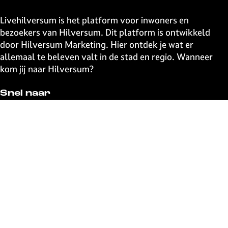
z
z
z
z
e
e
e
e
Livehilversum is het platform voor inwoners en
p
p
p
p
bezoekers van Hilversum. Dit platform is ontwikkeld
a
a
a
a
door Hilversum Marketing. Hier ontdek je wat er
g
g
g
g
allemaal te beleven valt in de stad en regio. Wanneer
i
i
i
i
kom jij naar Hilversum?
n
n
n
n
a
a
a
a
Snel naar
o
o
o
o
p
p
p
p
UITagenda
F
X
W
e
Contact
a
h
-
Event aanmelden
c
a
m
Webshop
e
t
a
The Media Ahead
b
s
i
o
A
l
o
p
Blijf op de hoogte
k
p