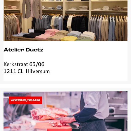
0
0
Atelier Duetz
Kerkstraat 63/06
A
1211 CL
Hilversum
t
e
l
i
e
VOEDING/DRANK
r
D
u
e