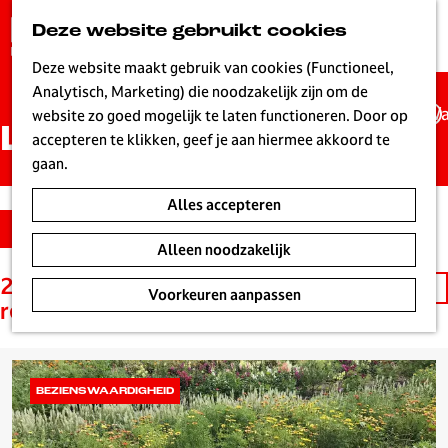
G
Deze website gebruikt cookies
K
Z
a
MENU
a
o
n
Deze website maakt gebruik van cookies (Functioneel,
a
e
a
Analytisch, Marketing) die noodzakelijk zijn om de
r
k
Wa
a
website zo goed mogelijk te laten functioneren. Door op
t
e
Locaties
r
accepteren te klikken, geef je aan hiermee akkoord te
n
d
gaan.
e
Alles accepteren
h
S
W
Filter
o
o
a
Alleen noodzakelijk
m
r
t
e
241 t/m 264 van 300
S
t
Voorkeuren aanpassen
z
p
resultaten
o
e
o
a
r
e
e
g
t
r
k
e
e
o
j
BEZIENSWAARDIGHEID
L
e
p
e
i
r
: