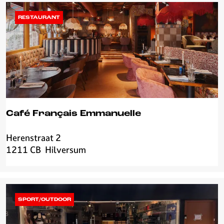
u
e
RESTAURANT
Café Français Emmanuelle
Herenstraat 2
C
1211 CB
Hilversum
a
f
é
F
r
SPORT/OUTDOOR
a
n