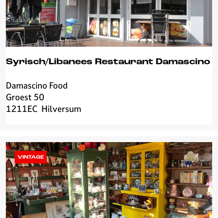
o
o
d
Syrisch/Libanees Restaurant Damascino
Damascino Food
S
Groest 50
y
1211EC
Hilversum
r
i
s
c
h
VINTAGE
/
L
i
b
a