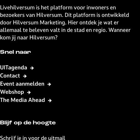
e
e
a
a
a
a
a
p
a
a
e
Livehilversum is het platform voor inwoners en
l
v
g
g
g
g
g
a
g
g
v
bezoekers van Hilversum. Dit platform is ontwikkeld
o
i
i
i
i
i
g
i
i
o
door Hilversum Marketing. Hier ontdek je wat er
r
n
n
n
n
n
i
n
n
l
allemaal te beleven valt in de stad en regio. Wanneer
i
a
a
a
a
a
n
a
a
g
kom jij naar Hilversum?
g
a
e
e
n
Snel naar
p
d
a
e
UITagenda
g
p
Contact
i
a
Event aanmelden
n
g
Webshop
a
i
The Media Ahead
n
a
Blijf op de hoogte
Schrijf je in voor de uitmail