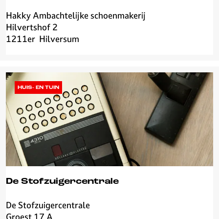
t
c
Hakky Ambachtelijke schoenmakerij
H
i
Hilvertshof 2
a
n
1211er
Hilversum
k
o
k
y
A
m
HUIS- EN TUIN
b
a
c
h
t
e
l
i
De Stofzuigercentrale
j
k
De Stofzuigercentrale
D
e
Groest 17 A
e