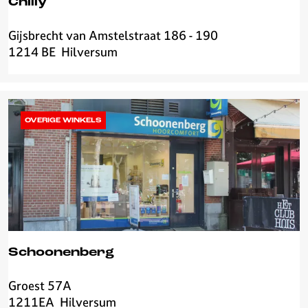
Chilly
t
i
Gijsbrecht van Amstelstraat 186 - 190
C
n
1214 BE
Hilversum
h
i
l
l
y
OVERIGE WINKELS
Schoonenberg
Groest 57A
S
1211EA
Hilversum
c