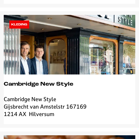
e
r
m
a
KLEDING
r
k
t
A
L
D
I
Cambridge New Style
Cambridge New Style
C
Gijsbrecht van Amstelstr 167169
a
1214 AX
Hilversum
m
b
r
i