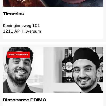
r
e
0
Tiramisu
3
5
Koninginneweg 101
T
1211 AP
Hilversum
i
r
a
m
i
RESTAURANT
s
u
Ristorante PRIMO