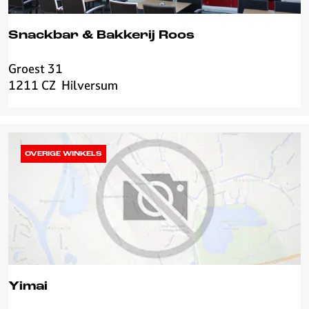
i
g
Snackbar & Bakkerij Roos
t
Groest 31
S
1211 CZ
Hilversum
n
a
c
k
b
OVERIGE WINKELS
a
r
&
B
a
k
k
e
Yimai
r