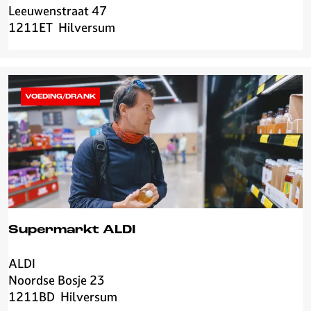
i
Leeuwenstraat 47
Y
j
1211ET
Hilversum
i
R
m
o
a
o
i
s
VOEDING/DRANK
Supermarkt ALDI
ALDI
S
Noordse Bosje 23
u
1211BD
Hilversum
p