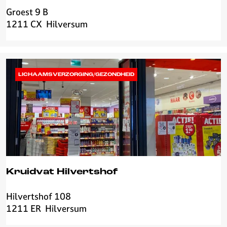
Groest 9 B
R
1211 CX
Hilversum
i
s
t
o
r
LICHAAMSVERZORGING/GEZONDHEID
a
n
t
e
P
R
I
M
Kruidvat Hilvertshof
O
Hilvertshof 108
K
1211 ER
Hilversum
r
u