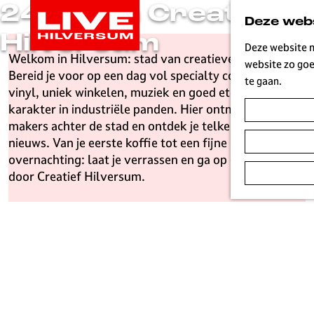
24 uur in Creatief
G
Deze webs
a
Hilversum
n
Deze website m
Welkom in Hilversum: stad van creatieve makers!
a
website zo goe
Bereid je voor op een dag vol specialty coffee, vintage
a
te gaan.
vinyl, uniek winkelen, muziek en goed eten met
r
karakter in industriële panden. Hier ontmoet je de
d
makers achter de stad en ontdek je telkens weer iets
e
nieuws. Van je eerste koffie tot een fijne
h
overnachting: laat je verrassen en ga op ontdekking
o
door Creatief Hilversum.
m
e
p
a
g
e
L
i