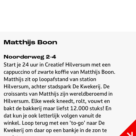
v
e
H
i
l
v
Matthijs Boon
e
r
Noorderweg 2-4
s
Start je 24 uur in Creatief Hilversum met een
u
cappuccino of zwarte koffie van Matthijs Boon.
m
Matthijs zit op loopafstand van station
Hilversum, achter stadspark De Kwekerij. De
croissants van Matthijs zijn wereldberoemd in
Hilversum. Elke week kneedt, rolt, vouwt en
bakt de bakkerij maar liefst 12.000 stuks! En
dat kun je ook letterlijk volgen vanuit de
winkel. Loop terug met een 'to-go' naar De
Kwekerij om daar op een bankje in de zon te