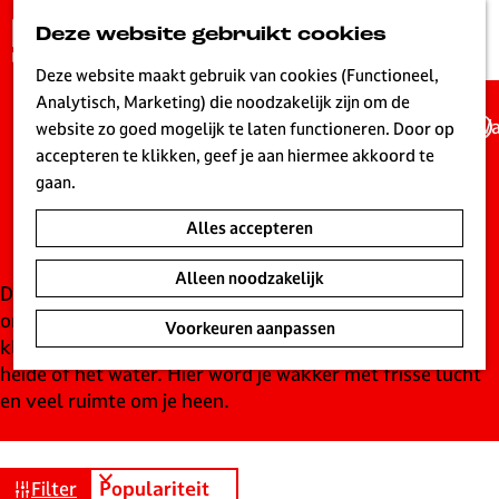
G
Deze website gebruikt cookies
K
Z
a
MENU
a
o
n
Deze website maakt gebruik van cookies (Functioneel,
a
e
a
Analytisch, Marketing) die noodzakelijk zijn om de
r
k
Wa
a
website zo goed mogelijk te laten functioneren. Door op
t
e
Campings in
r
accepteren te klikken, geef je aan hiermee akkoord te
n
d
gaan.
Hilversum
e
Alles accepteren
h
o
Alleen noodzakelijk
m
De campings in en rond Hilversum zijn de ideale manier
e
om de natuur van het Gooi echt te beleven. Van
Voorkeuren aanpassen
p
kleinschalige natuurcampings tot plekken vlak bij de
a
heide of het water. Hier word je wakker met frisse lucht
g
en veel ruimte om je heen.
e
L
i
S
W
Filter