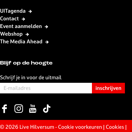
n
UITagenda
t
Contact
e
Event aanmelden
n
Webshop
h
o
The Media Ahead
f
Blijf op de hoogte
Schrijf je in voor de uitmail
F
I
Y
T
a
n
o
i
c
s
u
k
© 2026 Live Hilversum -
Cookie voorkeuren
|
Cookies
|