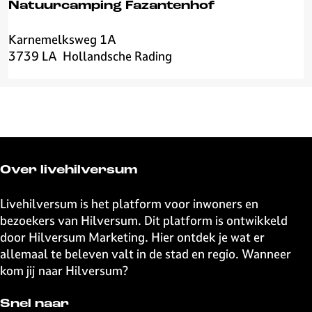
e
Natuurcamping Fazantenhof
k
e
Karnemelksweg 1A
N
V
3739 LA
Hollandsche Rading
a
i
t
l
u
l
u
a
r
g
c
e
a
Over livehilversum
m
p
Livehilversum is het platform voor inwoners en
i
bezoekers van Hilversum. Dit platform is ontwikkeld
n
door Hilversum Marketing. Hier ontdek je wat er
g
allemaal te beleven valt in de stad en regio. Wanneer
F
kom jij naar Hilversum?
a
z
Snel naar
a