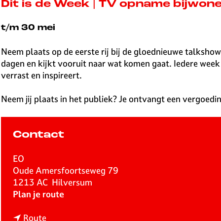
v
Dit is de Week | TV opname bijwon
e
H
t/m 30 mei
i
l
Neem plaats op de eerste rij bij de gloednieuwe talksho
v
dagen en kijkt vooruit naar wat komen gaat. Iedere week s
e
verrast en inspireert.
r
s
Neem jij plaats in het publiek? Je ontvangt een vergoed
u
m
Contact
EO
Oude Amersfoortseweg 79
1213 AC
Hilversum
n
Plan je route
a
n
a
Route