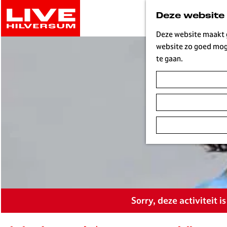
G
Deze website
a
n
Deze website maakt g
a
website zo goed moge
a
te gaan.
r
d
e
h
o
m
e
p
a
g
e
Sorry, deze activiteit 
L
i