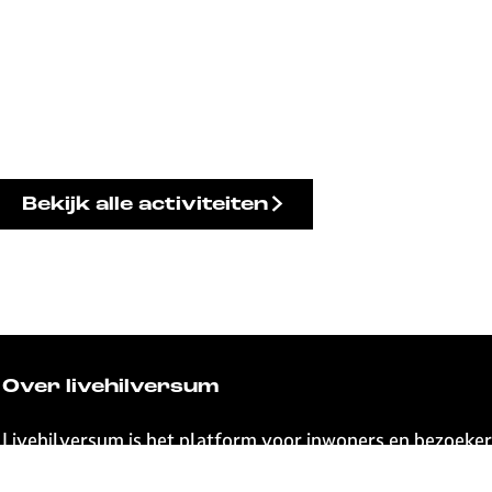
Bekijk alle activiteiten
Over livehilversum
Livehilversum is het platform voor inwoners en bezoeker
beleven valt in de stad en regio. Wanneer kom jij naar H