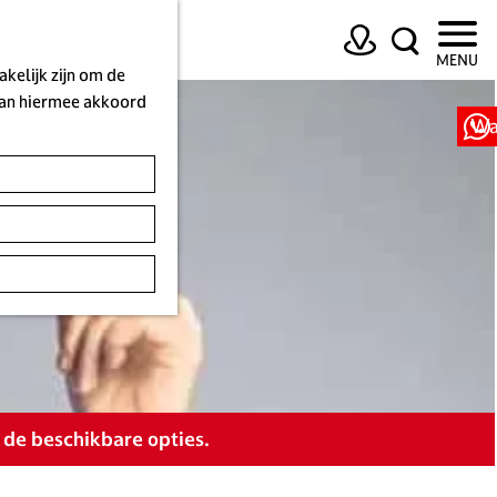
K
Z
MENU
a
o
kelijk zijn om de
a
e
 aan hiermee akkoord
r
k
Wa
t
e
n
 de beschikbare opties.