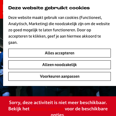
G
Deze website gebruikt cookies
K
Z
a
MENU
a
o
n
Deze website maakt gebruik van cookies (Functioneel,
a
e
a
Analytisch, Marketing) die noodzakelijk zijn om de website
r
k
W
a
zo goed mogelijk te laten functioneren. Door op
t
e
r
accepteren te klikken, geef je aan hiermee akkoord te
n
d
gaan.
e
Alles accepteren
h
o
Alleen noodzakelijk
m
e
Voorkeuren aanpassen
p
a
g
e
Sorry, deze activiteit is niet meer beschikbaar.
L
Bekijk het
actuele aanbod
voor de beschikbare
i
opties.