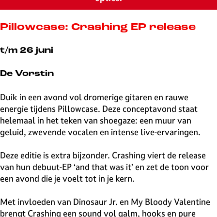
v
e
H
Pillowcase: Crashing EP release
i
l
t/m 26 juni
v
e
De Vorstin
r
s
Duik in een avond vol dromerige gitaren en rauwe
u
energie tijdens Pillowcase. Deze conceptavond staat
m
helemaal in het teken van shoegaze: een muur van
geluid, zwevende vocalen en intense live-ervaringen.
Deze editie is extra bijzonder. Crashing viert de release
van hun debuut-EP ‘and that was it’ en zet de toon voor
een avond die je voelt tot in je kern.
Met invloeden van Dinosaur Jr. en My Bloody Valentine
brengt Crashing een sound vol galm, hooks en pure