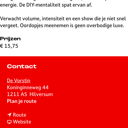
energie. De DIY-mentaliteit spat ervan af.
Verwacht volume, intensiteit en een show die je niet snel
vergeet. Oordopjes meenemen is geen overbodige luxe.
Prijzen
€ 15,75
Contact
De Vorstin
Koninginneweg 44
1211 AS
Hilversum
n
Plan je route
a
n
a
Route
a
v
r
Website