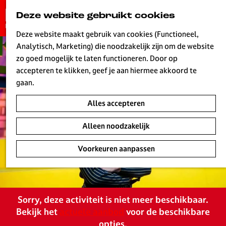
G
Deze website gebruikt cookies
K
Z
a
MENU
a
o
n
Deze website maakt gebruik van cookies (Functioneel,
a
e
a
Analytisch, Marketing) die noodzakelijk zijn om de website
r
k
W
a
zo goed mogelijk te laten functioneren. Door op
t
e
r
accepteren te klikken, geef je aan hiermee akkoord te
n
d
gaan.
e
Alles accepteren
h
o
Alleen noodzakelijk
m
e
Voorkeuren aanpassen
p
a
g
e
Sorry, deze activiteit is niet meer beschikbaar.
L
Bekijk het
actuele aanbod
voor de beschikbare
i
opties.