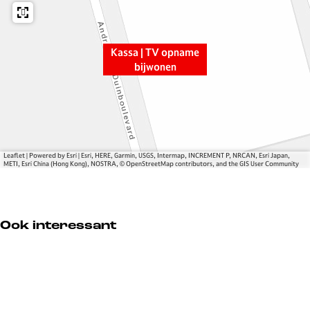
V
V
p
o
o
n
p
p
a
n
n
m
Kassa | TV opname
a
a
e
bijwonen
m
m
b
e
e
i
b
b
j
i
i
w
j
j
o
Leaflet
|
Powered by Esri | Esri, HERE, Garmin, USGS, Intermap, INCREMENT P, NRCAN, Esri Japan,
w
w
n
METI, Esri China (Hong Kong), NOSTRA, © OpenStreetMap contributors, and the GIS User Community
o
o
e
n
n
n
e
e
Ook interessant
n
n