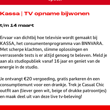
v
e
H
Kassa | TV opname bijwonen
i
l
t/m 14 maart
v
e
Ervaar van dichtbij hoe televisie wordt gemaakt bij
r
KASSA, het consumentenprogramma van BNNVARA.
s
Met scherpe klachten, slimme oplossingen en
u
verrassende tests is er altijd genoeg te beleven. Meld je
m
aan als studiopubliek vanaf 16 jaar en geniet van de
energie in de studio.
Je ontvangt €20 vergoeding, gratis parkeren én een
consumptiemunt voor een drankje. Trek je Casual Chic
outfit aan (liever geen wit, beige of drukke patroontjes)
en maak deel uit van deze live tv-beleving!