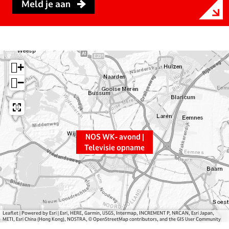
r
n
O
Meld je aan
N
N
S
O
O
W
S
S
K
W
W
-
K
K
a
+
-
-
v
−
a
a
o
v
v
n
o
o
d
n
n
|
d
d
T
NOS WK- avond |
|
|
e
Televisie opname
T
T
l
e
e
e
l
l
v
e
e
i
v
v
s
Leaflet
|
Powered by Esri | Esri, HERE, Garmin, USGS, Intermap, INCREMENT P, NRCAN, Esri Japan,
i
i
i
METI, Esri China (Hong Kong), NOSTRA, © OpenStreetMap contributors, and the GIS User Community