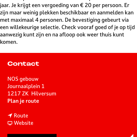
jaar. Je krijgt een vergoeding van € 20 per persoon. Er
zijn maar weinig plekken beschikbaar en aanmelden kan
met maximaal 4 personen. De bevestiging gebeurt via
een willekeurige selectie. Check vooraf goed of je op tijd
aanwezig kunt zijn en na afloop ook weer thuis kunt
komen.
Contact
NOS gebouw
Journaalplein 1
1217 ZK
Hilversum
n
Plan je route
a
n
a
Route
a
v
r
Website
a
a
N