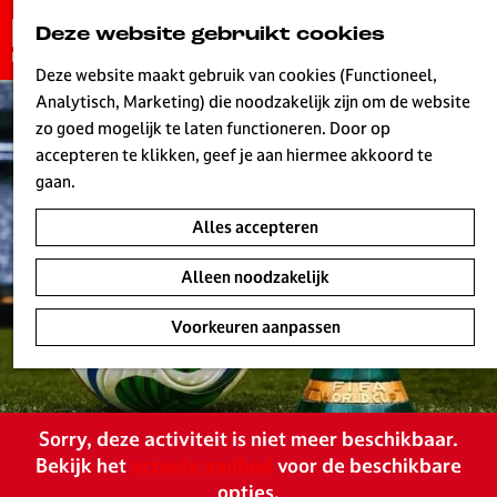
G
Deze website gebruikt cookies
K
Z
a
MENU
a
o
n
Deze website maakt gebruik van cookies (Functioneel,
a
e
a
Analytisch, Marketing) die noodzakelijk zijn om de website
r
k
W
a
zo goed mogelijk te laten functioneren. Door op
t
e
r
accepteren te klikken, geef je aan hiermee akkoord te
n
d
gaan.
e
Alles accepteren
h
o
Alleen noodzakelijk
m
e
Voorkeuren aanpassen
p
a
g
e
Sorry, deze activiteit is niet meer beschikbaar.
L
Bekijk het
actuele aanbod
voor de beschikbare
i
opties.