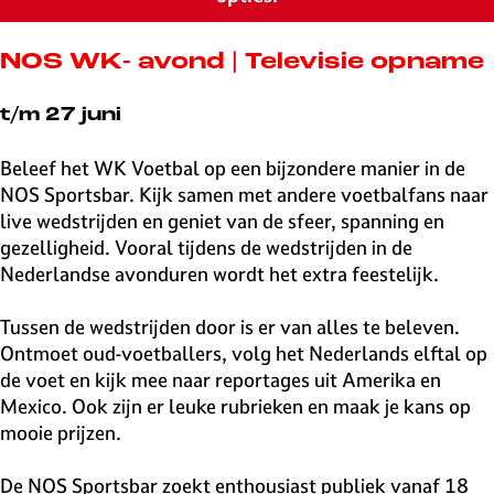
v
e
H
NOS WK- avond | Televisie opname
i
l
t/m 27 juni
v
e
Beleef het WK Voetbal op een bijzondere manier in de
r
NOS Sportsbar. Kijk samen met andere voetbalfans naar
s
live wedstrijden en geniet van de sfeer, spanning en
u
gezelligheid. Vooral tijdens de wedstrijden in de
m
Nederlandse avonduren wordt het extra feestelijk.
Tussen de wedstrijden door is er van alles te beleven.
Ontmoet oud-voetballers, volg het Nederlands elftal op
de voet en kijk mee naar reportages uit Amerika en
Mexico. Ook zijn er leuke rubrieken en maak je kans op
mooie prijzen.
De NOS Sportsbar zoekt enthousiast publiek vanaf 18