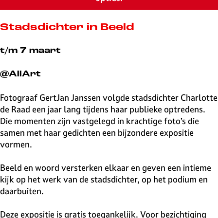
v
e
H
Stadsdichter in Beeld
i
l
t/m 7 maart
v
e
@AllArt
r
s
Fotograaf GertJan Janssen volgde stadsdichter Charlotte
u
de Raad een jaar lang tijdens haar publieke optredens.
m
Die momenten zijn vastgelegd in krachtige foto’s die
samen met haar gedichten een bijzondere expositie
vormen.
Beeld en woord versterken elkaar en geven een intieme
kijk op het werk van de stadsdichter, op het podium en
daarbuiten.
Deze expositie is gratis toegankelijk. Voor bezichtiging