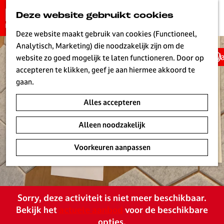
G
Deze website gebruikt cookies
K
Z
a
MENU
a
o
n
Deze website maakt gebruik van cookies (Functioneel,
a
e
a
Analytisch, Marketing) die noodzakelijk zijn om de website
r
k
W
a
zo goed mogelijk te laten functioneren. Door op
t
e
r
accepteren te klikken, geef je aan hiermee akkoord te
n
d
gaan.
e
Alles accepteren
h
o
Alleen noodzakelijk
m
e
Voorkeuren aanpassen
p
a
g
e
Sorry, deze activiteit is niet meer beschikbaar.
L
Bekijk het
actuele aanbod
voor de beschikbare
i
opties.