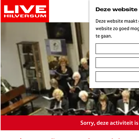
G
Deze website
a
n
Deze website maakt g
a
website zo goed moge
a
te gaan.
r
d
e
h
o
m
e
p
a
g
e
Sorry, deze activiteit 
L
i