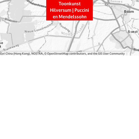
Toonkunst
Hilversum | Puccini
en Mendelssohn
, Esri China (Hong Kong), NOSTRA, © OpenStreetMap contributors, and the GIS User Community