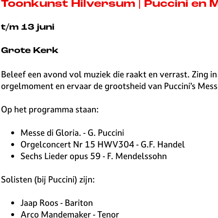
v
Toonkunst Hilversum | Puccini en
e
H
t/m 13 juni
i
l
Grote Kerk
v
e
Beleef een avond vol muziek die raakt en verrast. Zing 
r
orgelmoment en ervaar de grootsheid van Puccini’s Messa d
s
u
Op het programma staan:
m
Messe di Gloria. - G. Puccini
Orgelconcert Nr 15 HWV304 - G.F. Handel
Sechs Lieder opus 59 - F. Mendelssohn
Solisten (bij Puccini) zijn:
Jaap Roos - Bariton
Arco Mandemaker - Tenor