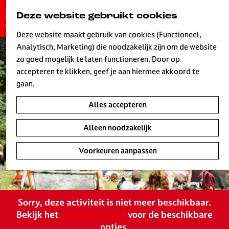
G
Deze website gebruikt cookies
K
Z
a
MENU
a
o
n
Deze website maakt gebruik van cookies (Functioneel,
a
e
a
Analytisch, Marketing) die noodzakelijk zijn om de website
r
k
W
a
zo goed mogelijk te laten functioneren. Door op
t
e
r
accepteren te klikken, geef je aan hiermee akkoord te
n
d
gaan.
e
Alles accepteren
h
o
Alleen noodzakelijk
m
e
Voorkeuren aanpassen
p
a
g
e
Sorry, deze activiteit is niet meer beschikbaar.
L
Bekijk het
actuele aanbod
voor de beschikbare
i
opties.