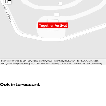
−
e
e
F
r
r
e
F
F
s
e
e
t
s
s
i
Together Festival
t
t
v
i
i
a
v
v
l
a
a
l
l
Leaflet
|
Powered by Esri | Esri, HERE, Garmin, USGS, Intermap, INCREMENT P, NRCAN, Esri Japan,
METI, Esri China (Hong Kong), NOSTRA, © OpenStreetMap contributors, and the GIS User Community
Ook interessant