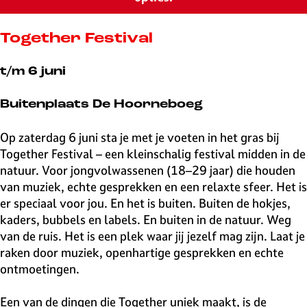
v
e
H
Together Festival
i
l
t/m 6 juni
v
e
Buitenplaats De Hoorneboeg
r
s
Op zaterdag 6 juni sta je met je voeten in het gras bij
u
Together Festival – een kleinschalig festival midden in de
m
natuur. Voor jongvolwassenen (18–29 jaar) die houden
van muziek, echte gesprekken en een relaxte sfeer. Het is
er speciaal voor jou. En het is buiten. Buiten de hokjes,
kaders, bubbels en labels. En buiten in de natuur. Weg
van de ruis. Het is een plek waar jij jezelf mag zijn. Laat je
raken door muziek, openhartige gesprekken en echte
ontmoetingen.
Een van de dingen die Together uniek maakt, is de