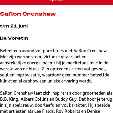
v
e
H
SaRon Crenshaw
i
l
t/m 21 juni
v
e
De Vorstin
r
s
Beleef een avond vol pure blues met SaRon Crenshaw.
u
Met zijn warme stem, virtuoze gitaarspel en
m
aanstekelijke energie neemt hij je moeiteloos mee in de
wereld van de blues. Zijn optredens zitten vol gevoel,
soul en improvisatie, waardoor geen nummer hetzelfde
klinkt en elke show een unieke ervaring wordt.
SaRon Crenshaw laat zich inspireren door grootheden als
B.B. King, Albert Collins en Buddy Guy. Dat hoor je terug
in zijn spel: rauw, doorleefd en vol karakter. Hij speelde
met artiesten als Lee Fields, Roy Roberts en Denise