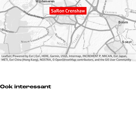
s
s
a
h
h
w
SaRon Crenshaw
a
a
w
w
Leaflet
|
Powered by Esri | Esri, HERE, Garmin, USGS, Intermap, INCREMENT P, NRCAN, Esri Japan,
METI, Esri China (Hong Kong), NOSTRA, © OpenStreetMap contributors, and the GIS User Community
Ook interessant