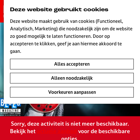
G
Deze website gebruikt cookies
K
Z
a
MENU
a
o
n
Deze website maakt gebruik van cookies (Functioneel,
a
e
a
Analytisch, Marketing) die noodzakelijk zijn om de website
r
k
W
a
zo goed mogelijk te laten functioneren. Door op
t
e
r
accepteren te klikken, geef je aan hiermee akkoord te
n
d
gaan.
e
Alles accepteren
h
o
Alleen noodzakelijk
m
e
Voorkeuren aanpassen
p
a
g
e
Sorry, deze activiteit is niet meer beschikbaar.
L
Bekijk het
actuele aanbod
voor de beschikbare
i
opties.