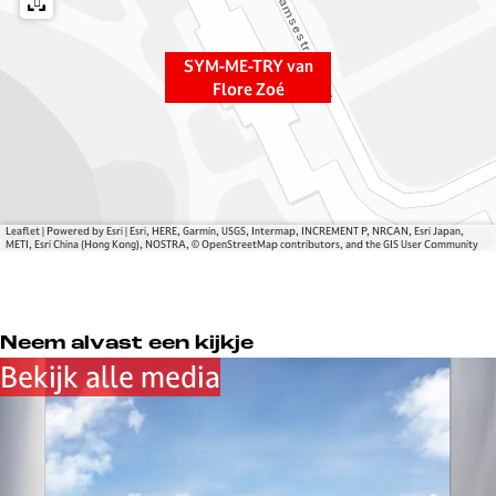
R
R
v
Y
Y
a
v
v
n
SYM-ME-TRY van
a
a
F
Flore Zoé
n
n
l
F
F
o
l
l
r
o
o
e
r
r
Z
Leaflet
|
Powered by Esri | Esri, HERE, Garmin, USGS, Intermap, INCREMENT P, NRCAN, Esri Japan,
e
e
o
METI, Esri China (Hong Kong), NOSTRA, © OpenStreetMap contributors, and the GIS User Community
Z
Z
é
o
o
é
é
Neem alvast een kijkje
Bekijk alle media