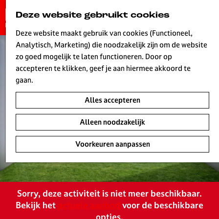
G
Deze website gebruikt cookies
K
Z
a
MENU
a
o
n
Deze website maakt gebruik van cookies (Functioneel,
a
e
a
Analytisch, Marketing) die noodzakelijk zijn om de website
r
k
W
a
zo goed mogelijk te laten functioneren. Door op
t
e
r
accepteren te klikken, geef je aan hiermee akkoord te
n
d
gaan.
e
Alles accepteren
h
o
Alleen noodzakelijk
m
e
Voorkeuren aanpassen
p
a
g
e
Sorry, deze activiteit is niet meer beschikbaar.
L
Bekijk het
actuele aanbod
voor de beschikbare
i
opties.