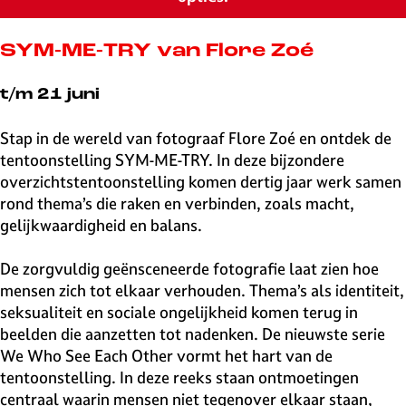
v
e
H
SYM-ME-TRY van Flore Zoé
i
l
t/m 21 juni
v
e
Stap in de wereld van fotograaf Flore Zoé en ontdek de
r
tentoonstelling SYM-ME-TRY. In deze bijzondere
s
overzichtstentoonstelling komen dertig jaar werk samen
u
rond thema’s die raken en verbinden, zoals macht,
m
gelijkwaardigheid en balans.
De zorgvuldig geënsceneerde fotografie laat zien hoe
mensen zich tot elkaar verhouden. Thema’s als identiteit,
seksualiteit en sociale ongelijkheid komen terug in
beelden die aanzetten tot nadenken. De nieuwste serie
We Who See Each Other vormt het hart van de
tentoonstelling. In deze reeks staan ontmoetingen
centraal waarin mensen niet tegenover elkaar staan,