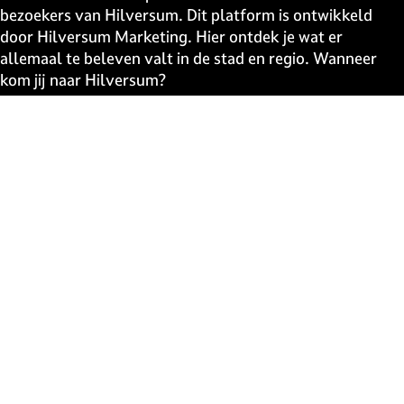
bezoekers van Hilversum. Dit platform is ontwikkeld
door Hilversum Marketing. Hier ontdek je wat er
allemaal te beleven valt in de stad en regio. Wanneer
kom jij naar Hilversum?
Snel naar
UITagenda
Contact
Event aanmelden
Webshop
The Media Ahead
Blijf op de hoogte
Schrijf je in voor de uitmail