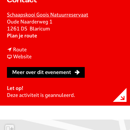
Contact
Schaapskooi Goois Natuurreservaat
Oude Naarderweg 1
1261 DS
Blaricum
n
Plan je route
a
n
a
Route
a
v
r
Website
a
a
A
r
n
v
Meer over dit evenement
A
A
o
v
v
n
Let op!
o
o
d
Deze activiteit is geannuleerd.
n
n
w
d
d
a
w
w
n
a
a
d
n
n
e
+