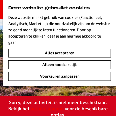
G
Deze website gebruikt cookies
K
Z
a
MENU
a
o
n
Deze website maakt gebruik van cookies (Functioneel,
a
e
a
Analytisch, Marketing) die noodzakelijk zijn om de website
r
k
W
a
zo goed mogelijk te laten functioneren. Door op
t
e
r
accepteren te klikken, geef je aan hiermee akkoord te
n
d
gaan.
e
Alles accepteren
h
o
Alleen noodzakelijk
m
e
Voorkeuren aanpassen
p
a
g
e
Sorry, deze activiteit is niet meer beschikbaar.
L
Bekijk het
actuele aanbod
voor de beschikbare
i
opties.