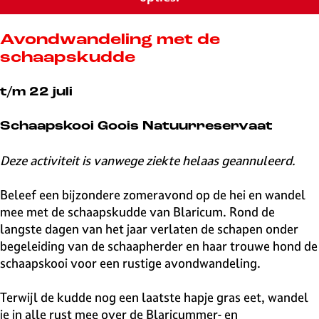
v
e
H
Avondwandeling met de
i
schaapskudde
l
v
t/m 22 juli
e
r
Schaapskooi Goois Natuurreservaat
s
u
Deze activiteit is vanwege ziekte helaas geannuleerd.
m
Beleef een bijzondere zomeravond op de hei en wandel
mee met de schaapskudde van Blaricum. Rond de
langste dagen van het jaar verlaten de schapen onder
begeleiding van de schaapherder en haar trouwe hond de
schaapskooi voor een rustige avondwandeling.
Terwijl de kudde nog een laatste hapje gras eet, wandel
je in alle rust mee over de Blaricummer- en