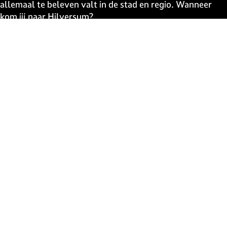
allemaal te beleven valt in de stad en regio. Wanneer
kom jij naar Hilversum?
Snel naar
UITagenda
Contact
Event aanmelden
Webshop
The Media Ahead
Blijf op de hoogte
Schrijf je in voor de uitmail