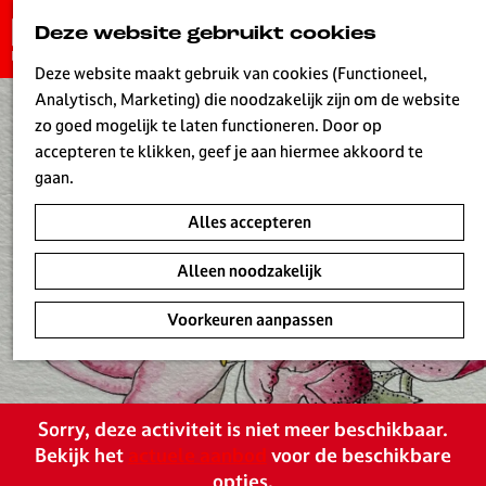
G
Deze website gebruikt cookies
K
Z
a
MENU
a
o
n
Deze website maakt gebruik van cookies (Functioneel,
a
e
a
Analytisch, Marketing) die noodzakelijk zijn om de website
r
k
W
a
zo goed mogelijk te laten functioneren. Door op
t
e
r
accepteren te klikken, geef je aan hiermee akkoord te
n
d
gaan.
e
Alles accepteren
h
o
Alleen noodzakelijk
m
e
Voorkeuren aanpassen
p
a
g
e
Sorry, deze activiteit is niet meer beschikbaar.
L
Bekijk het
actuele aanbod
voor de beschikbare
i
opties.