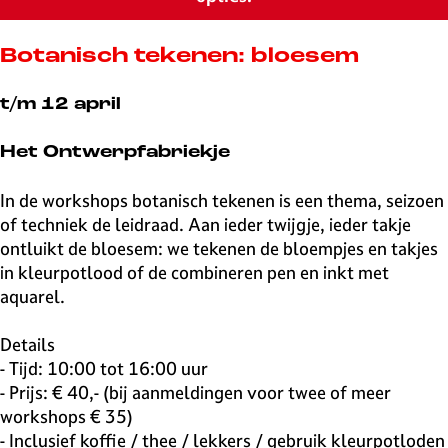
v
e
H
Botanisch tekenen: bloesem
i
l
t/m 12 april
v
e
Het Ontwerpfabriekje
r
s
In de workshops botanisch tekenen is een thema, seizoen
u
of techniek de leidraad. Aan ieder twijgje, ieder takje
m
ontluikt de bloesem: we tekenen de bloempjes en takjes
in kleurpotlood of de combineren pen en inkt met
aquarel.
Details
- Tijd: 10:00 tot 16:00 uur
- Prijs: € 40,- (bij aanmeldingen voor twee of meer
workshops € 35)
- Inclusief koffie / thee / lekkers / gebruik kleurpotloden