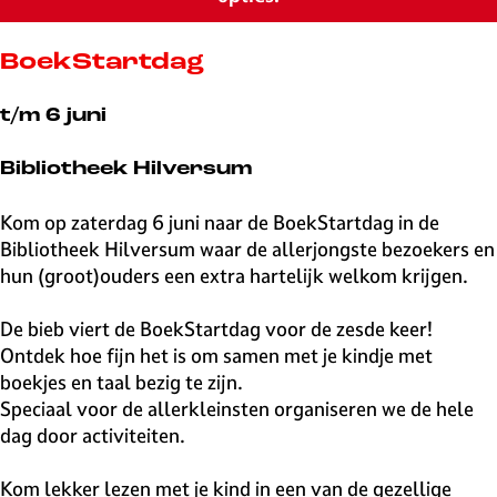
v
e
H
BoekStartdag
i
l
t/m 6 juni
v
e
Bibliotheek Hilversum
r
s
Kom op zaterdag 6 juni naar de BoekStartdag in de
u
Bibliotheek Hilversum waar de allerjongste bezoekers en
m
hun (groot)ouders een extra hartelijk welkom krijgen.
De bieb viert de BoekStartdag voor de zesde keer!
Ontdek hoe fijn het is om samen met je kindje met
boekjes en taal bezig te zijn.
Speciaal voor de allerkleinsten organiseren we de hele
dag door activiteiten.
Kom lekker lezen met je kind in een van de gezellige