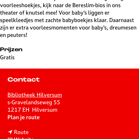
voorleeshoekjes, kijk naar de Bereslim-bios in ons
theater of knutsel mee! Voor baby’s liggen er
speelkleedjes met zachte babyboekjes klaar. Daarnaast
zijn er extra voorleesmomenten voor baby’s, dreumesen
en peuters!
Prijzen
Gratis
Contact
Bibliotheek Hilversum
s-Gravelandseweg 55
1217 EH
Hilversum
n
Plan je route
a
n
a
Route