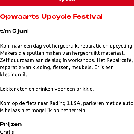
v
e
H
Opwaarts Upcycle Festival
i
l
t/m 6 juni
v
e
Kom naar een dag vol hergebruik, reparatie en upcycling.
r
Makers die spullen maken van hergebruikt materiaal.
s
Zelf duurzaam aan de slag in workshops. Het Repaircafé,
u
reparatie van kleding, fietsen, meubels. Er is een
m
kledingruil.
Lekker eten en drinken voor een prikkie.
Kom op de fiets naar Rading 113A, parkeren met de auto
is helaas niet mogelijk op het terrein.
Prijzen
Gratis