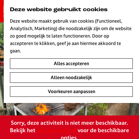
G
Deze website gebruikt cookies
K
Z
a
MENU
a
o
n
Deze website maakt gebruik van cookies (Functioneel,
a
e
a
Analytisch, Marketing) die noodzakelijk zijn om de website
r
k
W
a
zo goed mogelijk te laten functioneren. Door op
t
e
r
accepteren te klikken, geef je aan hiermee akkoord te
n
d
gaan.
e
Alles accepteren
h
o
Alleen noodzakelijk
m
e
Voorkeuren aanpassen
p
a
g
e
Sorry, deze activiteit is niet meer beschikbaar.
L
Bekijk het
actuele aanbod
voor de beschikbare
i
opties.