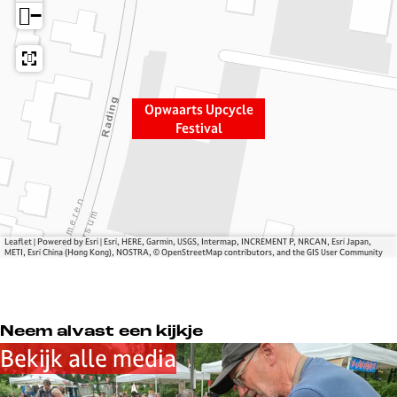
r
r
s
−
t
t
U
s
s
p
U
U
c
p
p
y
c
c
c
Opwaarts Upcycle
y
y
l
Festival
c
c
e
l
l
F
e
e
e
F
F
s
e
e
t
Leaflet
|
Powered by Esri | Esri, HERE, Garmin, USGS, Intermap, INCREMENT P, NRCAN, Esri Japan,
s
s
i
METI, Esri China (Hong Kong), NOSTRA, © OpenStreetMap contributors, and the GIS User Community
t
t
v
i
i
a
v
v
l
Neem alvast een kijkje
a
a
Bekijk alle media
l
l