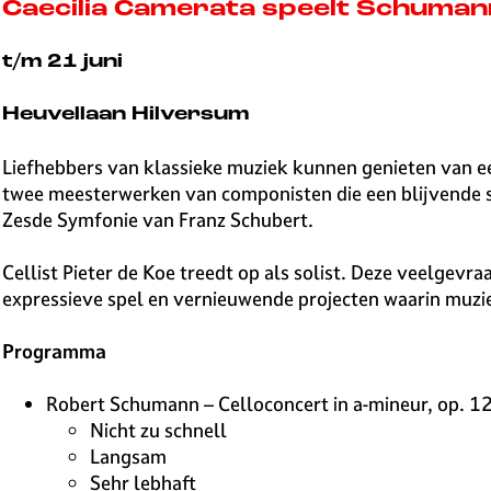
v
Caecilia Camerata speelt Schuman
e
H
t/m 21 juni
i
l
Heuvellaan Hilversum
v
e
Liefhebbers van klassieke muziek kunnen genieten van ee
r
twee meesterwerken van componisten die een blijvende 
s
Zesde Symfonie van Franz Schubert.
u
m
Cellist Pieter de Koe treedt op als solist. Deze veelge
expressieve spel en vernieuwende projecten waarin muz
Programma
Robert Schumann – Celloconcert in a-mineur, op. 1
Nicht zu schnell
Langsam
Sehr lebhaft