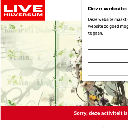
G
Deze website
a
n
Deze website maakt g
a
website zo goed moge
a
te gaan.
r
d
e
h
o
m
e
p
a
g
e
Sorry, deze activiteit 
L
i