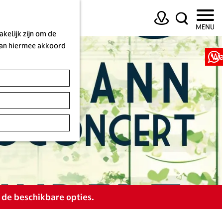
K
Z
MENU
a
o
kelijk zijn om de
a
e
 aan hiermee akkoord
r
k
Wa
t
e
n
 de beschikbare opties.