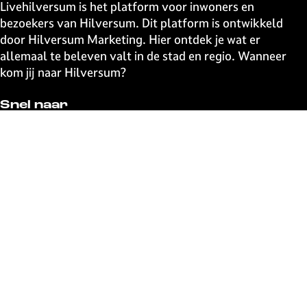
Livehilversum is het platform voor inwoners en
bezoekers van Hilversum. Dit platform is ontwikkeld
door Hilversum Marketing. Hier ontdek je wat er
allemaal te beleven valt in de stad en regio. Wanneer
kom jij naar Hilversum?
Snel naar
UITagenda
Contact
Event aanmelden
Webshop
The Media Ahead
Blijf op de hoogte
Schrijf je in voor de uitmail