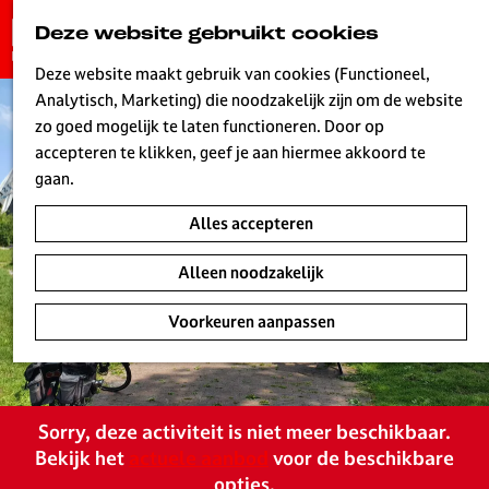
G
Deze website gebruikt cookies
K
Z
a
MENU
a
o
n
Deze website maakt gebruik van cookies (Functioneel,
a
e
a
Analytisch, Marketing) die noodzakelijk zijn om de website
r
k
W
a
zo goed mogelijk te laten functioneren. Door op
t
e
r
accepteren te klikken, geef je aan hiermee akkoord te
n
d
gaan.
e
Alles accepteren
h
o
Alleen noodzakelijk
m
e
Voorkeuren aanpassen
p
a
g
e
Sorry, deze activiteit is niet meer beschikbaar.
L
Bekijk het
actuele aanbod
voor de beschikbare
i
opties.