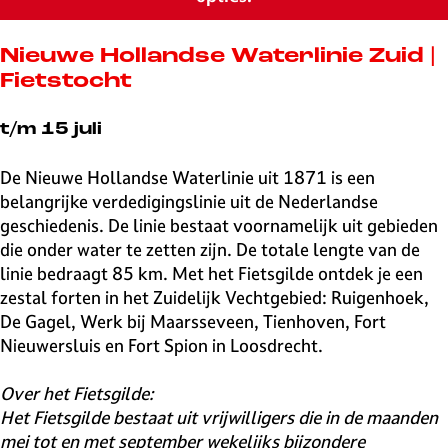
v
e
H
Nieuwe Hollandse Waterlinie Zuid |
i
Fietstocht
l
v
t/m 15 juli
e
r
De Nieuwe Hollandse Waterlinie uit 1871 is een
s
belangrijke verdedigingslinie uit de Nederlandse
u
geschiedenis. De linie bestaat voornamelijk uit gebieden
m
die onder water te zetten zijn. De totale lengte van de
linie bedraagt 85 km. Met het Fietsgilde ontdek je een
zestal forten in het Zuidelijk Vechtgebied: Ruigenhoek,
De Gagel, Werk bij Maarsseveen, Tienhoven, Fort
Nieuwersluis en Fort Spion in Loosdrecht.
Over het Fietsgilde:
Het Fietsgilde bestaat uit vrijwilligers die in de maanden
mei tot en met september wekelijks bijzondere