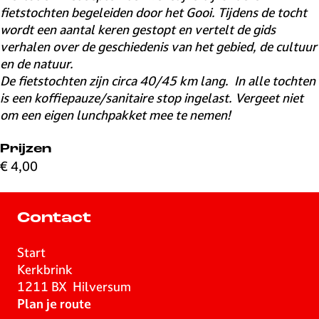
fietstochten begeleiden door het Gooi. Tijdens de tocht
wordt een aantal keren gestopt en vertelt de gids
verhalen over de geschiedenis van het gebied, de cultuur
en de natuur.
De fietstochten zijn circa 40/45 km lang. In alle tochten
is een koffiepauze/sanitaire stop ingelast. Vergeet niet
om een eigen lunchpakket mee te nemen!
Prijzen
€ 4,00
Contact
Start
Kerkbrink
1211 BX
Hilversum
n
Plan je route