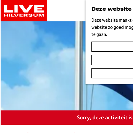
G
Deze website
a
n
Deze website maakt g
a
website zo goed moge
a
te gaan.
r
d
e
h
o
m
e
p
a
g
e
Sorry, deze activiteit 
L
i