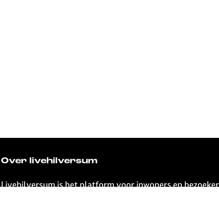
Over livehilversum
Livehilversum is het platform voor inwoners en bezoeker
beleven valt in de stad en regio. Wanneer kom jij naar H