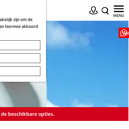
K
Z
MENU
a
o
kelijk zijn om de
a
e
 aan hiermee akkoord
r
k
Wa
t
e
n
 de beschikbare opties.