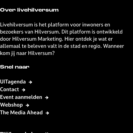
d
d
d
d
e
e
e
e
Over livehilversum
z
z
z
z
e
e
e
e
Livehilversum is het platform voor inwoners en
p
p
p
p
bezoekers van Hilversum. Dit platform is ontwikkeld
a
a
a
a
door Hilversum Marketing. Hier ontdek je wat er
g
g
g
g
allemaal te beleven valt in de stad en regio. Wanneer
i
i
i
i
kom jij naar Hilversum?
n
n
n
n
a
a
a
a
Snel naar
o
o
o
o
p
p
p
p
UITagenda
F
X
W
e
Contact
a
h
-
Event aanmelden
c
a
m
Webshop
e
t
a
The Media Ahead
b
s
i
o
A
l
o
p