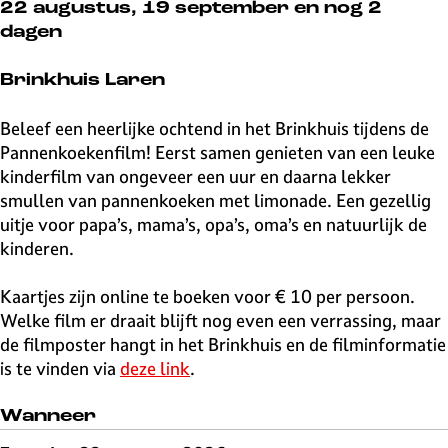
v
22 augustus, 19 september en nog 2
e
dagen
H
i
Brinkhuis Laren
l
v
Beleef een heerlijke ochtend in het Brinkhuis tijdens de
e
Pannenkoekenfilm! Eerst samen genieten van een leuke
r
kinderfilm van ongeveer een uur en daarna lekker
s
smullen van pannenkoeken met limonade. Een gezellig
u
uitje voor papa’s, mama’s, opa’s, oma’s en natuurlijk de
m
kinderen.
Kaartjes zijn online te boeken voor € 10 per persoon.
Welke film er draait blijft nog even een verrassing, maar
de filmposter hangt in het Brinkhuis en de filminformatie
is te vinden via
deze link
.
Wanneer