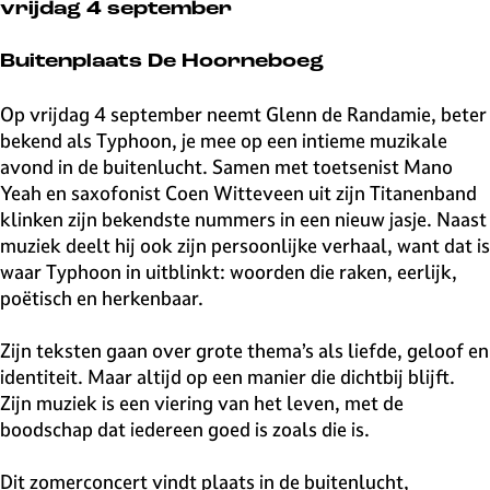
v
vrijdag 4 september
e
H
Buitenplaats De Hoorneboeg
i
l
Op vrijdag 4 september neemt Glenn de Randamie, beter
v
bekend als Typhoon, je mee op een intieme muzikale
e
avond in de buitenlucht. Samen met toetsenist Mano
r
Yeah en saxofonist Coen Witteveen uit zijn Titanenband
s
klinken zijn bekendste nummers in een nieuw jasje. Naast
u
muziek deelt hij ook zijn persoonlijke verhaal, want dat is
m
waar Typhoon in uitblinkt: woorden die raken, eerlijk,
poëtisch en herkenbaar.
Zijn teksten gaan over grote thema’s als liefde, geloof en
identiteit. Maar altijd op een manier die dichtbij blijft.
Zijn muziek is een viering van het leven, met de
boodschap dat iedereen goed is zoals die is.
Dit zomerconcert vindt plaats in de buitenlucht,