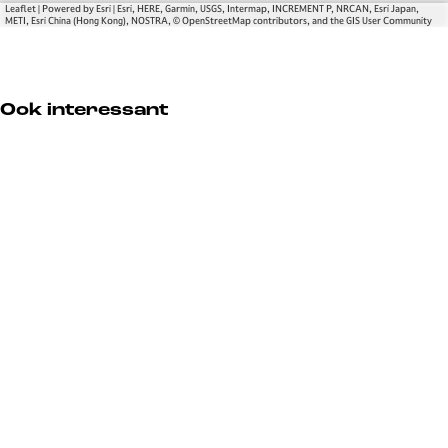
o
p
y
o
Leaflet
|
Powered by Esri | Esri, HERE, Garmin, USGS, Intermap, INCREMENT P, NRCAN, Esri Japan,
o
h
p
o
METI, Esri China (Hong Kong), NOSTRA, © OpenStreetMap contributors, and the GIS User Community
n
o
h
n
o
o
n
o
Ook interessant
n