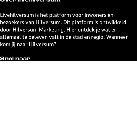
Over livehilversum
z
z
z
z
e
e
e
e
Livehilversum is het platform voor inwoners en
p
p
p
p
bezoekers van Hilversum. Dit platform is ontwikkeld
a
a
a
a
door Hilversum Marketing. Hier ontdek je wat er
g
g
g
g
allemaal te beleven valt in de stad en regio. Wanneer
i
i
i
i
kom jij naar Hilversum?
n
n
n
n
a
a
a
a
Snel naar
o
o
o
o
p
p
p
p
UITagenda
F
X
W
e
Contact
a
h
-
Event aanmelden
c
a
m
Webshop
e
t
a
The Media Ahead
b
s
i
o
A
l
o
p
Blijf op de hoogte
k
p