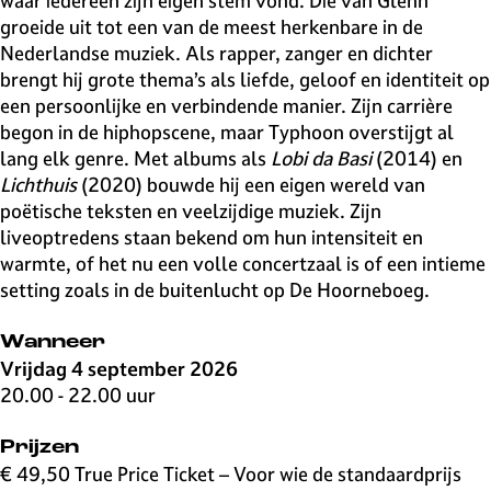
waar iedereen zijn eigen stem vond. Die van Glenn
groeide uit tot een van de meest herkenbare in de
Nederlandse muziek. Als rapper, zanger en dichter
brengt hij grote thema’s als liefde, geloof en identiteit op
een persoonlijke en verbindende manier. Zijn carrière
begon in de hiphopscene, maar Typhoon overstijgt al
lang elk genre. Met albums als
Lobi da Basi
(2014) en
Lichthuis
(2020) bouwde hij een eigen wereld van
poëtische teksten en veelzijdige muziek. Zijn
liveoptredens staan bekend om hun intensiteit en
warmte, of het nu een volle concertzaal is of een intieme
setting zoals in de buitenlucht op De Hoorneboeg.
Wanneer
Vrijdag 4 september 2026
20.00 - 22.00 uur
Prijzen
€ 49,50 True Price Ticket – Voor wie de standaardprijs