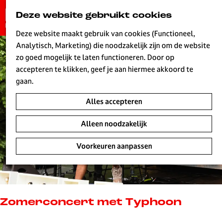
G
Deze website gebruikt cookies
K
Z
a
MENU
a
o
n
Deze website maakt gebruik van cookies (Functioneel,
a
e
a
Analytisch, Marketing) die noodzakelijk zijn om de website
r
k
W
a
zo goed mogelijk te laten functioneren. Door op
t
e
r
accepteren te klikken, geef je aan hiermee akkoord te
n
d
gaan.
e
Alles accepteren
h
o
Alleen noodzakelijk
m
e
Voorkeuren aanpassen
p
a
g
e
L
Zomerconcert met Typhoon
i