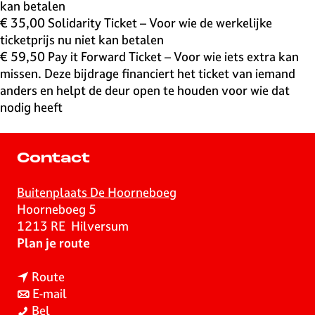
kan betalen
€ 35,00 Solidarity Ticket – Voor wie de werkelijke
ticketprijs nu niet kan betalen
€ 59,50 Pay it Forward Ticket – Voor wie iets extra kan
missen. Deze bijdrage financiert het ticket van iemand
anders en helpt de deur open te houden voor wie dat
nodig heeft
Contact
Buitenplaats De Hoorneboeg
Hoorneboeg 5
1213 RE
Hilversum
n
Plan je route
a
n
a
Route
a
n
r
E-mail
Z
a
a
Z
Bel