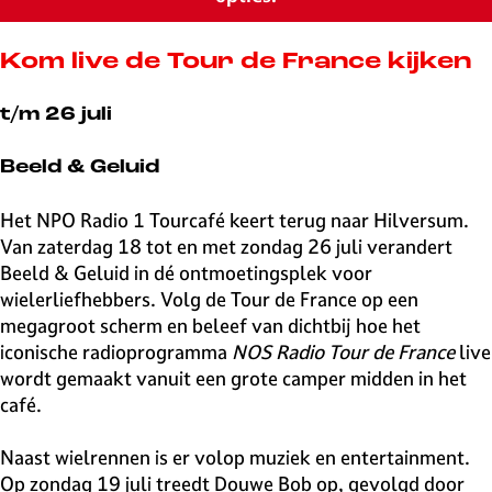
v
e
H
Kom live de Tour de France kijken
i
l
t/m 26 juli
v
e
Beeld & Geluid
r
s
Het NPO Radio 1 Tourcafé keert terug naar Hilversum.
u
Van zaterdag 18 tot en met zondag 26 juli verandert
m
Beeld & Geluid in dé ontmoetingsplek voor
wielerliefhebbers. Volg de Tour de France op een
megagroot scherm en beleef van dichtbij hoe het
iconische radioprogramma
NOS Radio Tour de France
live
wordt gemaakt vanuit een grote camper midden in het
café.
Naast wielrennen is er volop muziek en entertainment.
Op zondag 19 juli treedt Douwe Bob op, gevolgd door