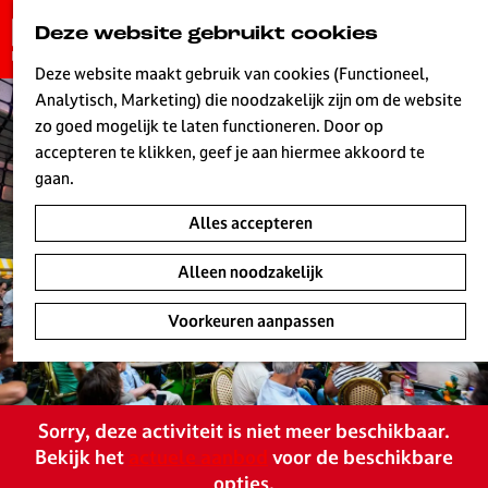
G
Deze website gebruikt cookies
K
Z
a
MENU
a
o
n
Deze website maakt gebruik van cookies (Functioneel,
a
e
a
Analytisch, Marketing) die noodzakelijk zijn om de website
r
k
W
a
zo goed mogelijk te laten functioneren. Door op
t
e
r
accepteren te klikken, geef je aan hiermee akkoord te
n
d
gaan.
e
Alles accepteren
h
o
Alleen noodzakelijk
m
e
Voorkeuren aanpassen
p
a
g
e
Sorry, deze activiteit is niet meer beschikbaar.
L
Bekijk het
actuele aanbod
voor de beschikbare
i
opties.