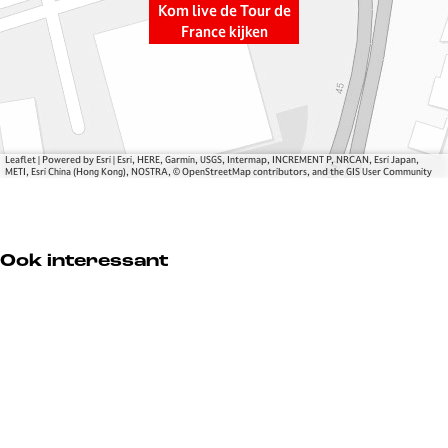
u
u
d
Kom live de Tour de
r
r
e
France kijken
d
d
F
e
e
r
F
F
a
r
r
n
a
a
c
Leaflet
|
Powered by Esri | Esri, HERE, Garmin, USGS, Intermap, INCREMENT P, NRCAN, Esri Japan,
n
n
e
METI, Esri China (Hong Kong), NOSTRA, © OpenStreetMap contributors, and the GIS User Community
c
c
k
e
e
i
k
k
j
Ook interessant
i
i
k
j
j
e
k
k
n
e
e
n
n