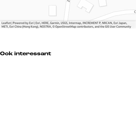
t
t
r
e
e
u
r
r
s
u
u
t
Leaflet
|
Powered by Esri | Esri, HERE, Garmin, USGS, Intermap, INCREMENT P, NRCAN, Esri Japan,
METI, Esri China (Hong Kong), NOSTRA, © OpenStreetMap contributors, and the GIS User Community
s
s
u
t
t
i
u
u
n
i
i
Ook interessant
n
n