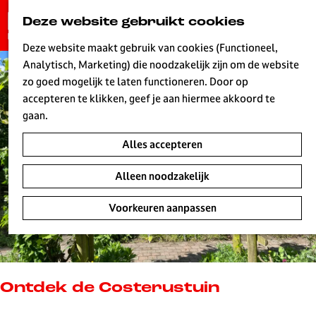
G
Deze website gebruikt cookies
K
Z
a
MENU
a
o
n
Deze website maakt gebruik van cookies (Functioneel,
a
e
a
Analytisch, Marketing) die noodzakelijk zijn om de website
r
k
W
a
zo goed mogelijk te laten functioneren. Door op
t
e
r
accepteren te klikken, geef je aan hiermee akkoord te
n
d
gaan.
e
Alles accepteren
h
o
Alleen noodzakelijk
m
e
Voorkeuren aanpassen
p
a
g
e
L
Ontdek de Costerustuin
i