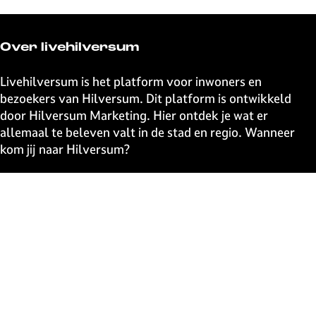
l
l
l
l
d
d
d
d
e
e
e
e
Over livehilversum
z
z
z
z
e
e
e
e
Livehilversum is het platform voor inwoners en
p
p
p
p
bezoekers van Hilversum. Dit platform is ontwikkeld
a
a
a
a
door Hilversum Marketing. Hier ontdek je wat er
g
g
g
g
allemaal te beleven valt in de stad en regio. Wanneer
i
i
i
i
kom jij naar Hilversum?
n
n
n
n
a
a
a
a
Snel naar
o
o
o
o
p
p
p
p
UITagenda
F
X
W
e
Contact
a
h
-
Event aanmelden
c
a
m
Webshop
e
t
a
The Media Ahead
b
s
i
o
A
l