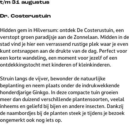
v
t/m 31 augustus
e
H
Dr. Costerustuin
i
l
Hidden gem in Hilversum: ontdek De Costerustuin, een
v
verstopt groen paradijsje aan de Zonnelaan. Midden in de
e
stad vind je hier een verrassend rustige plek waar je even
r
kunt ontsnappen aan de drukte van de dag. Perfect voor
s
een korte wandeling, een moment voor jezelf of een
u
ontdekkingstocht met kinderen of kleinkinderen.
m
Struin langs de vijver, bewonder de natuurlijke
beplanting en neem plaats onder de indrukwekkende
honderdjarige Ginkgo. In deze compacte tuin groeien
meer dan duizend verschillende plantensoorten, veelal
inheems en geliefd bij bijen en andere insecten. Dankzij
de naambordjes bij de planten steek je tijdens je bezoek
ongemerkt ook nog iets op.