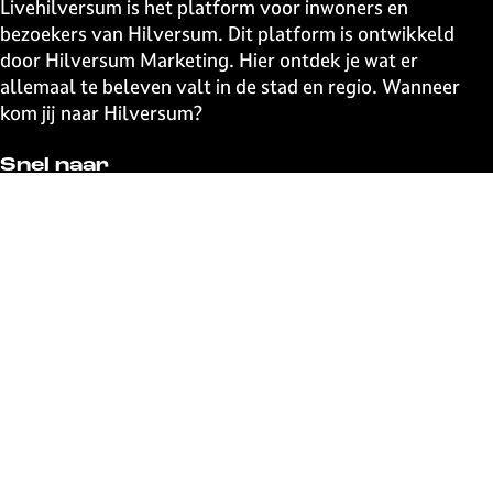
Livehilversum is het platform voor inwoners en
p
p
p
p
bezoekers van Hilversum. Dit platform is ontwikkeld
a
a
a
a
door Hilversum Marketing. Hier ontdek je wat er
g
g
g
g
allemaal te beleven valt in de stad en regio. Wanneer
i
i
i
i
kom jij naar Hilversum?
n
n
n
n
a
a
a
a
Snel naar
o
o
o
o
p
p
p
p
UITagenda
F
X
W
e
Contact
a
h
-
Event aanmelden
c
a
m
Webshop
e
t
a
The Media Ahead
b
s
i
o
A
l
o
p
Blijf op de hoogte
k
p
Schrijf je in voor de uitmail