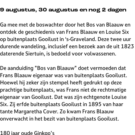
v
e
9 augustus, 30 augustus en nog 2 dagen
H
i
Ga mee met de boswachter door het Bos van Blaauw en
l
ontdek de geschiedenis van Frans Blaauw en Louise Six
v
op buitenplaats Gooilust in ‘s-Graveland. Deze twee uur
e
durende wandeling, inclusief een bezoek aan de uit 1823
r
daterende Siertuin, is bedoeld voor volwassenen.
s
u
De aanduiding "Bos van Blaauw" doet vermoeden dat
m
Frans Blaauw eigenaar was van buitenplaats Gooilust.
Hoewel hij zeker zijn stempel heeft gedrukt op deze
prachtige buitenplaats, was Frans niet de rechtmatige
eigenaar van Gooilust. Dat was zijn echtgenote Louise
Six. Zij erfde buitenplaats Gooilust in 1895 van haar
tante Margaretha Cover. Zo kwam Frans Blaauw
onverwacht in het bezit van buitenplaats Gooilust.
180 jaar oude Ginkgo's