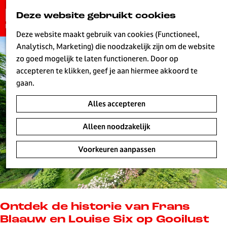
G
Deze website gebruikt cookies
K
Z
a
MENU
a
o
n
Deze website maakt gebruik van cookies (Functioneel,
a
e
a
Analytisch, Marketing) die noodzakelijk zijn om de website
r
k
W
a
zo goed mogelijk te laten functioneren. Door op
t
e
r
accepteren te klikken, geef je aan hiermee akkoord te
n
d
gaan.
e
Alles accepteren
h
o
Alleen noodzakelijk
m
e
Voorkeuren aanpassen
p
a
g
e
L
Ontdek de historie van Frans
i
Blaauw en Louise Six op Gooilust