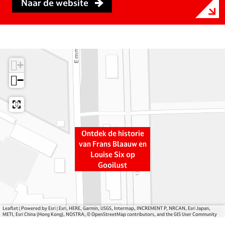
Naar de website
O
O
t
n
n
d
t
t
e
d
d
k
e
e
d
+
k
k
e
−
d
d
h
e
e
i
h
h
s
i
i
t
s
s
o
Ontdek de historie
t
t
r
van Frans Blaauw en
Louise Six op
o
o
i
Gooilust
r
r
e
i
i
v
e
e
a
v
v
n
Leaflet
|
Powered by Esri | Esri, HERE, Garmin, USGS, Intermap, INCREMENT P, NRCAN, Esri Japan,
a
a
F
METI, Esri China (Hong Kong), NOSTRA, © OpenStreetMap contributors, and the GIS User Community