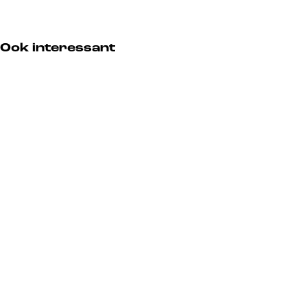
2
2
)
+
+
)
)
Ook interessant