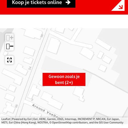
r
n
e
Koop je tickets online
G
G
w
e
e
o
w
w
o
o
o
n
o
o
z
+
n
n
o
−
z
z
a
o
o
l
a
a
s
l
l
j
s
s
e
Gewoon zoals je
j
j
b
bent (2+)
e
e
e
b
b
n
e
e
t
n
n
(
t
t
2
Leaflet
|
Powered by Esri | Esri, HERE, Garmin, USGS, Intermap, INCREMENT P, NRCAN, Esri Japan,
(
(
+
METI, Esri China (Hong Kong), NOSTRA, © OpenStreetMap contributors, and the GIS User Community