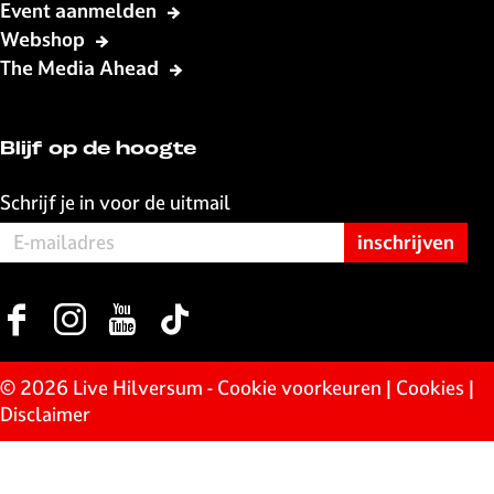
Event aanmelden
Webshop
The Media Ahead
Blijf op de hoogte
Schrijf je in voor de uitmail
F
I
Y
T
a
n
o
i
c
s
u
k
© 2026 Live Hilversum -
Cookie voorkeuren
|
Cookies
|
e
t
T
T
Disclaimer
b
a
u
o
o
g
b
k
o
r
e
L