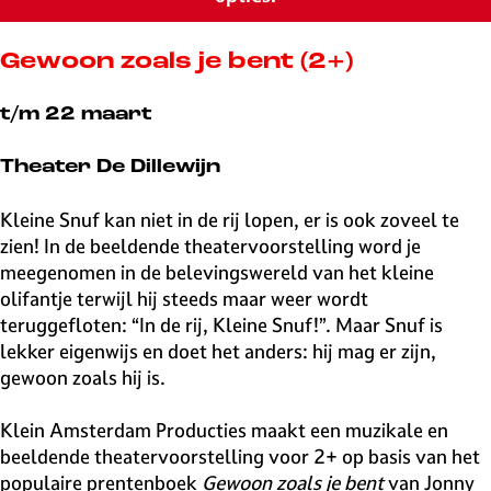
v
e
H
Gewoon zoals je bent (2+)
i
l
t/m 22 maart
v
e
Theater De Dillewijn
r
s
Kleine Snuf kan niet in de rij lopen, er is ook zoveel te
u
zien! In de beeldende theatervoorstelling word je
m
meegenomen in de belevingswereld van het kleine
olifantje terwijl hij steeds maar weer wordt
teruggefloten: “In de rij, Kleine Snuf!”. Maar Snuf is
lekker eigenwijs en doet het anders: hij mag er zijn,
gewoon zoals hij is.
Klein Amsterdam Producties maakt een muzikale en
beeldende theatervoorstelling voor 2+ op basis van het
populaire prentenboek
Gewoon zoals je bent
van Jonny